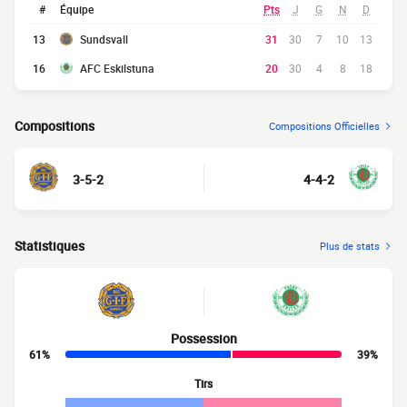
#
Équipe
Pts
J
G
N
D
13
Sundsvall
31
30
7
10
13
16
AFC Eskilstuna
20
30
4
8
18
Compositions
Compositions Officielles
3-5-2
4-4-2
Statistiques
Plus de stats
Possession
61%
39%
Tirs