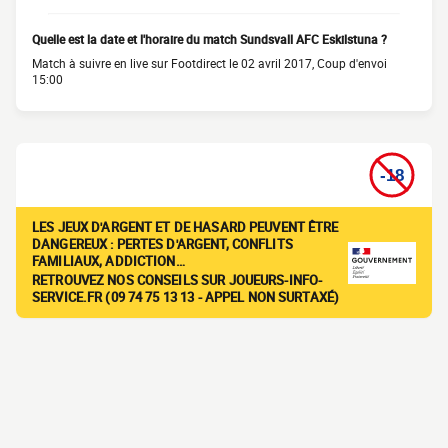
Quelle est la date et l'horaire du match Sundsvall AFC Eskilstuna ?
Match à suivre en live sur Footdirect le 02 avril 2017, Coup d'envoi
15:00
LES JEUX D'ARGENT ET DE HASARD PEUVENT ÊTRE
DANGEREUX : PERTES D'ARGENT, CONFLITS
FAMILIAUX, ADDICTION…
RETROUVEZ NOS CONSEILS SUR JOUEURS-INFO-
SERVICE.FR (09 74 75 13 13 - APPEL NON SURTAXÉ)