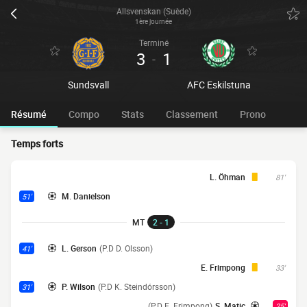
Allsvenskan (Suède)
1ère journée
Terminé
3
1
-
Sundsvall
AFC Eskilstuna
Résumé
Compo
Stats
Classement
Prono
Temps forts
L. Öhman
81'
M. Danielson
51'
MT
2 - 1
L. Gerson
(P.D D. Olsson)
41'
E. Frimpong
33'
P. Wilson
(P.D K. Steindórsson)
31'
(P.D E. Frimpong)
S. Matic
25'