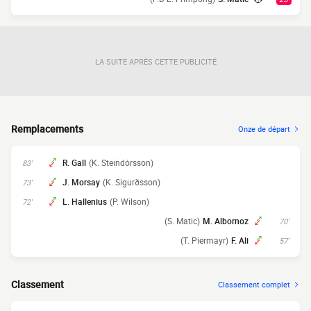
LA SUITE APRÈS CETTE PUBLICITÉ
Remplacements
Onze de départ
R. Gall
(K. Steindórsson)
83'
J. Morsay
(K. Sigurðsson)
73'
L. Hallenius
(P. Wilson)
72'
(S. Matic)
M. Albornoz
70'
(T. Piermayr)
F. Ali
57'
Classement
Classement complet