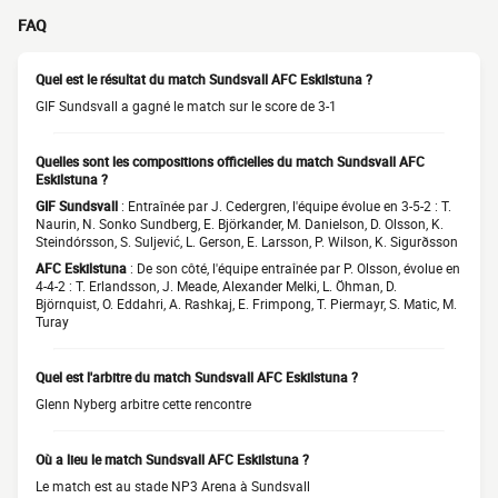
FAQ
Quel est le résultat du match Sundsvall AFC Eskilstuna ?
GIF Sundsvall a gagné le match sur le score de 3-1
Quelles sont les compositions officielles du match Sundsvall AFC
Eskilstuna ?
GIF Sundsvall
: Entraînée par J. Cedergren, l'équipe évolue en 3-5-2 : T.
Naurin, N. Sonko Sundberg, E. Björkander, M. Danielson, D. Olsson, K.
Steindórsson, S. Suljević, L. Gerson, E. Larsson, P. Wilson, K. Sigurðsson
AFC Eskilstuna
: De son côté, l'équipe entraînée par P. Olsson, évolue en
4-4-2 : T. Erlandsson, J. Meade, Alexander Melki, L. Öhman, D.
Björnquist, O. Eddahri, A. Rashkaj, E. Frimpong, T. Piermayr, S. Matic, M.
Turay
Quel est l'arbitre du match Sundsvall AFC Eskilstuna ?
Glenn Nyberg arbitre cette rencontre
Où a lieu le match Sundsvall AFC Eskilstuna ?
Le match est au stade NP3 Arena à Sundsvall