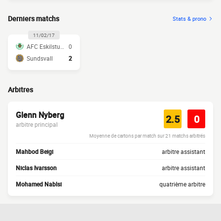
Derniers matchs
Stats & prono
11/02/17
AFC Eskilstuna
0
Sundsvall
2
Arbitres
Glenn Nyberg
2.5
0
arbitre principal
Moyenne de cartons par match sur 21 matchs arbitrés
Mahbod Beigi
arbitre assistant
Niclas Ivarsson
arbitre assistant
Mohamed Nablsi
quatrième arbitre