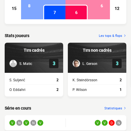
8
6
15
12
7
6
Stats joueurs
Les tops & flops
Tirs cadrés
Tirs non cadrés
3
3
S. Matic
L. Gerson
S. Suljević
2
K. Steindórsson
2
O. Eddahri
2
P. Wilson
1
Série en cours
Statistiques
V
N
V
N
V
V
V
D
N