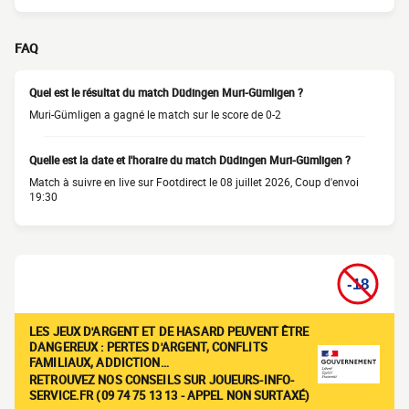
FAQ
Quel est le résultat du match Düdingen Muri-Gümligen ?
Muri-Gümligen a gagné le match sur le score de 0-2
Quelle est la date et l'horaire du match Düdingen Muri-Gümligen ?
Match à suivre en live sur Footdirect le 08 juillet 2026, Coup d'envoi
19:30
LES JEUX D'ARGENT ET DE HASARD PEUVENT ÊTRE
DANGEREUX : PERTES D'ARGENT, CONFLITS
FAMILIAUX, ADDICTION…
RETROUVEZ NOS CONSEILS SUR JOUEURS-INFO-
SERVICE.FR (09 74 75 13 13 - APPEL NON SURTAXÉ)