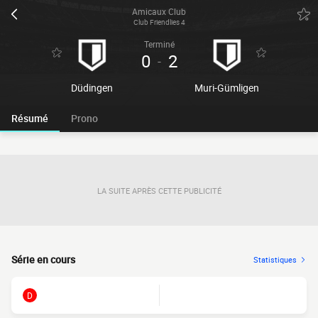
Amicaux Club
Club Friendlies 4
Terminé
0
2
-
Düdingen
Muri-Gümligen
Résumé
Prono
LA SUITE APRÈS CETTE PUBLICITÉ
Série en cours
Statistiques
D
FORM.