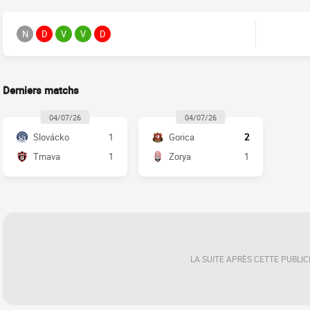
N
D
V
V
D
Derniers matchs
04/07/26
04/07/26
Slovácko
1
Gorica
2
Trnava
1
Zorya
1
LA SUITE APRÈS CETTE PUBLIC