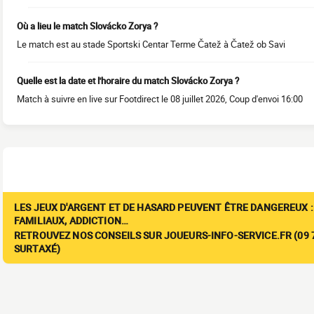
Où a lieu le match Slovácko Zorya ?
Le match est au stade Sportski Centar Terme Čatež à Čatež ob Savi
Quelle est la date et l'horaire du match Slovácko Zorya ?
Match à suivre en live sur Footdirect le 08 juillet 2026, Coup d'envoi 16:00
LES JEUX D'ARGENT ET DE HASARD PEUVENT ÊTRE DANGEREUX :
FAMILIAUX, ADDICTION…
RETROUVEZ NOS CONSEILS SUR JOUEURS-INFO-SERVICE.FR (09 7
SURTAXÉ)