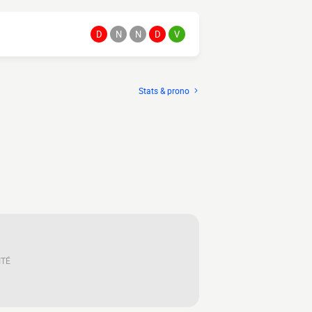
D
N
N
D
V
Stats & prono
ITÉ