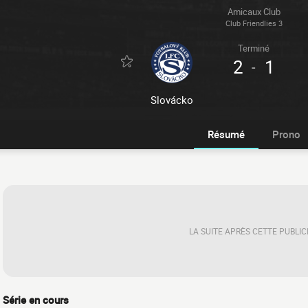
Amicaux Club
Club Friendlies 3
Terminé
2
1
-
Slovácko
Résumé
Prono
LA SUITE APRÈS CETTE PUBLIC
Série en cours