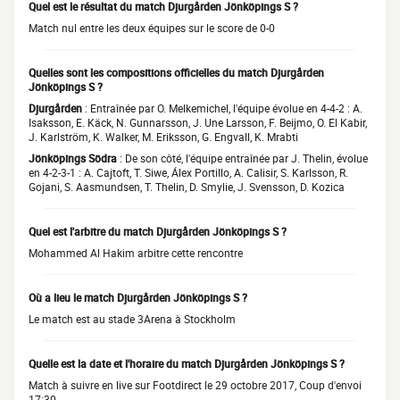
Quel est le résultat du match Djurgården Jönköpings S ?
Match nul entre les deux équipes sur le score de 0-0
Quelles sont les compositions officielles du match Djurgården
Jönköpings S ?
Djurgården
: Entraînée par O. Melkemichel, l'équipe évolue en 4-4-2 : A.
Isaksson, E. Käck, N. Gunnarsson, J. Une Larsson, F. Beijmo, O. El Kabir,
J. Karlström, K. Walker, M. Eriksson, G. Engvall, K. Mrabti
Jönköpings Södra
: De son côté, l'équipe entraînée par J. Thelin, évolue
en 4-2-3-1 : A. Cajtoft, T. Siwe, Álex Portillo, A. Calisir, S. Karlsson, R.
Gojani, S. Aasmundsen, T. Thelin, D. Smylie, J. Svensson, D. Kozica
Quel est l'arbitre du match Djurgården Jönköpings S ?
Mohammed Al Hakim arbitre cette rencontre
Où a lieu le match Djurgården Jönköpings S ?
Le match est au stade 3Arena à Stockholm
Quelle est la date et l'horaire du match Djurgården Jönköpings S ?
Match à suivre en live sur Footdirect le 29 octobre 2017, Coup d'envoi
17:30