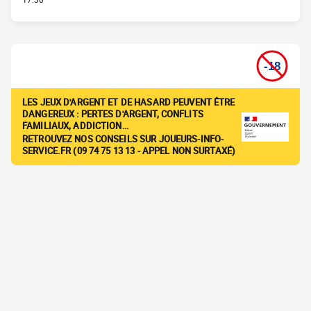
LES JEUX D'ARGENT ET DE HASARD PEUVENT ÊTRE
DANGEREUX : PERTES D'ARGENT, CONFLITS
FAMILIAUX, ADDICTION…
RETROUVEZ NOS CONSEILS SUR JOUEURS-INFO-
SERVICE.FR (09 74 75 13 13 - APPEL NON SURTAXÉ)