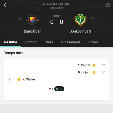
Allsvenskan (Suède)
29e journée
Terminé
0
0
-
Djurgården
Jönköpings S
Résumé
Compo
Stats
Classement
Prono
Temps forts
A. Cajtoft
87'
R. Gojani
68'
K. Walker
56'
MT
0 - 0