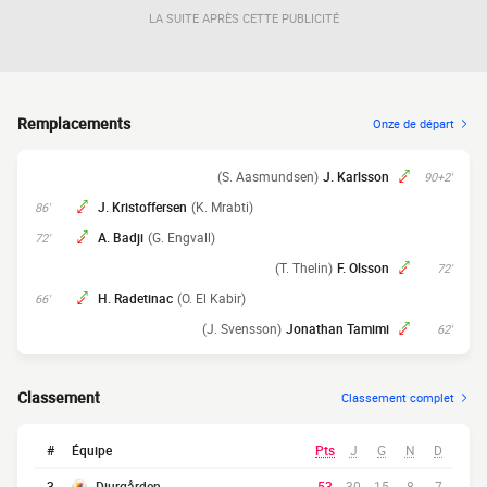
LA SUITE APRÈS CETTE PUBLICITÉ
Remplacements
Onze de départ
(S. Aasmundsen)
J. Karlsson
90+2'
J. Kristoffersen
(K. Mrabti)
86'
A. Badji
(G. Engvall)
72'
(T. Thelin)
F. Olsson
72'
H. Radetinac
(O. El Kabir)
66'
(J. Svensson)
Jonathan Tamimi
62'
Classement
Classement complet
#
Équipe
Pts
J
G
N
D
3
Djurgården
53
30
15
8
7