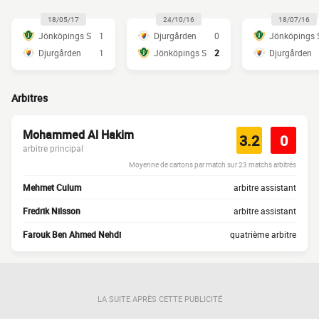
18/05/17
24/10/16
18/07/16
Jönköpings S
1
Djurgården
0
Jönköpings 
Djurgården
1
Jönköpings S
2
Djurgården
Arbitres
Mohammed Al Hakim
3.2
0
arbitre principal
Moyenne de cartons par match sur 23 matchs arbitrés
Mehmet Culum
arbitre assistant
Fredrik Nilsson
arbitre assistant
Farouk Ben Ahmed Nehdi
quatrième arbitre
LA SUITE APRÈS CETTE PUBLICITÉ