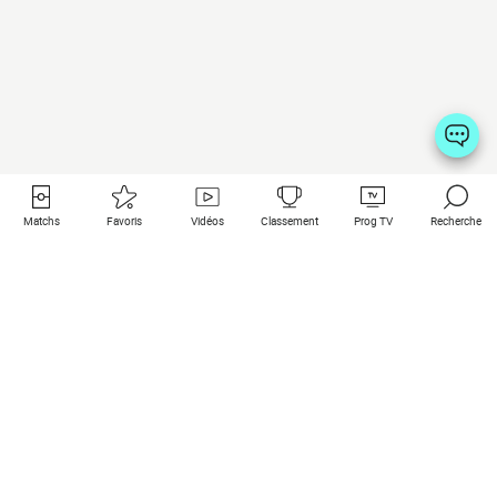
Matchs
Favoris
Vidéos
Classement
Prog TV
Recherche
Liens utiles
Clubs à la une
Tous les matchs
PSG
Matchs en live
Bayern Munich
Derniers résultats
Real Madrid
Matchs à venir
Inter