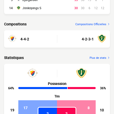
14
Jönköpings S
30
30
6
12
12
Compositions
Compositions Officielles
4-4-2
4-2-3-1
Statistiques
Plus de stats
Possession
64%
36%
Tirs
17
8
19
10
2
2