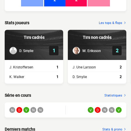
Stats joueurs
Les tops & flops
Tirs cadrés
Tirs non cadrés
1
2
D. Smylie
M. Eriksson
J. Kristoffersen
1
J. Une Larsson
2
K. Walker
1
D. Smylie
2
Série en cours
Statistiques
N
D
V
N
N
V
D
N
N
V
Derniers matchs
Stats & prono