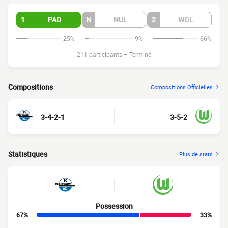
1
PAD
N
NUL
2
WOL
25%
9%
66%
211 participants
–
Terminé
Compositions
Compositions Officielles
3-4-2-1
3-5-2
Statistiques
Plus de stats
Possession
67%
33%