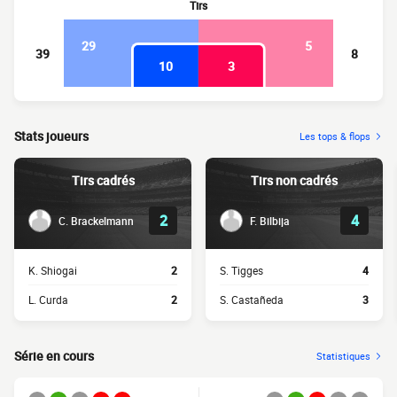
Tirs
29
5
39
8
10
3
Stats joueurs
Les tops & flops
Tirs cadrés
Tirs non cadrés
2
4
C. Brackelmann
F. Bilbija
K. Shiogai
2
S. Tigges
4
L. Curda
2
S. Castañeda
3
Série en cours
Statistiques