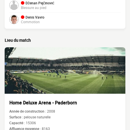
Dženan Pejčinović
Blessure au pied
Denis Vavro
Commotion
Lieu du match
Home Deluxe Arena - Paderborn
Année de construction :
2008
Surface :
pelouse naturelle
Capacité :
15306
Affluence moyenne :
8163