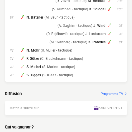
(D. Vavro - tactique)
M. Amoura
105'
(S. Kumbedi - tactique)
K. Shiogai
105'
N. Bätzner
(M. Baur - tactique)
99'
(A. Daghim - tactique)
J. Wind
98'
(D. Pejčinović - tactique)
J. Lindstrøm
98'
(M. Svanberg - tactique)
K. Paredes
81'
N. Mohr
(R. Müller - tactique)
74'
F. Götze
(C. Brackelmann - tactique)
74'
S. Michel
(S. Marino - tactique)
70'
S. Tigges
(S. Klaas - tactique)
70'
Diffusion
Programme TV
Match à suivre sur
beIN SPORTS 1
Qui va gagner ?