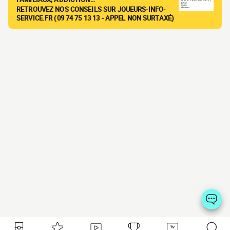
RETROUVEZ NOS CONSEILS SUR JOUEURS-INFO-
SERVICE.FR (09 74 75 13 13 - APPEL NON SURTAXÉ)