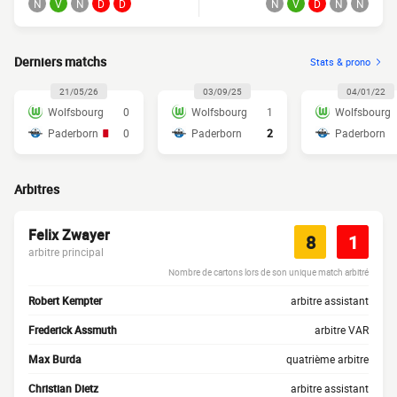
N
V
N
D
D
N
V
D
N
N
Derniers matchs
Stats & prono
21/05/26
03/09/25
04/01/22
Wolfsbourg
0
Wolfsbourg
1
Wolfsbourg
Paderborn
0
Paderborn
2
Paderborn
Arbitres
Felix Zwayer
8
1
arbitre principal
Nombre de cartons lors de son unique match arbitré
Robert Kempter
arbitre assistant
Frederick Assmuth
arbitre VAR
Max Burda
quatrième arbitre
Christian Dietz
arbitre assistant