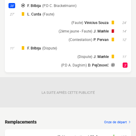
F. Bilbija
(P.D C. Brackelmann)
38'
L. Curda
(Faute)
27'
(Faute)
Vinicius Souza
24'
(2ème jaune - Faute)
J. Mæhle
14'
(Contestation)
P. Pervan
12'
F. Bilbija
(Dispute)
11'
(Dispute)
J. Mæhle
11'
(P.D A. Daghim)
D. Pejčinović
3'
LA SUITE APRÈS CETTE PUBLICITÉ
Remplacements
Onze de départ