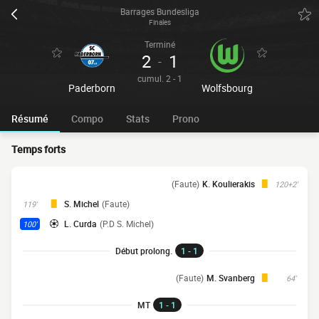
Barrages Bundesliga
Finales
Terminé
2
1
-
cumul. 2 - 1
Paderborn
Wolfsbourg
Résumé
Compo
Stats
Prono
Temps forts
(Faute)
K. Koulierakis
120+2'
S. Michel
(Faute)
119'
L. Curda
(P.D S. Michel)
100'
Début prolong.
1 - 1
(Faute)
M. Svanberg
64'
MT
1 - 1