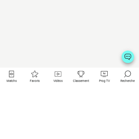
Matchs
Favoris
Vidéos
Classement
Prog TV
Recherche
Liens utiles
Clubs à la une
Tous les matchs
PSG