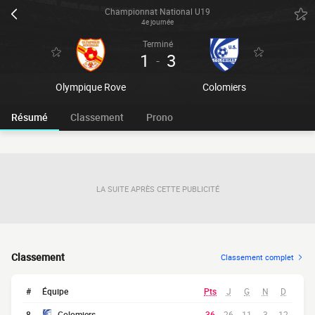
Championnat National U19
4e journée
Terminé
1
3
-
Olympique Rove
Colomiers
Résumé
Classement
Prono
LA SUITE APRÈS CETTE PUBLICITÉ
Classement
Classement complet
#
Équipe
Pts
J
G
N
D
8
Colomiers
36
26
11
3
12