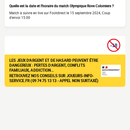
Quelle est la date et l'horaire du match Olympique Rove Colomiers ?
Match à suivre en live sur Footdirect le 15 septembre 2024, Coup
d'envoi 15:00
LES JEUX D'ARGENT ET DE HASARD PEUVENT ÊTRE
DANGEREUX : PERTES D'ARGENT, CONFLITS
FAMILIAUX, ADDICTION…
RETROUVEZ NOS CONSEILS SUR JOUEURS-INFO-
SERVICE.FR (09 74 75 13 13 - APPEL NON SURTAXÉ)