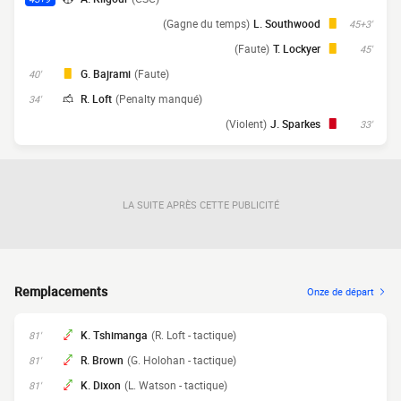
(Gagne du temps)
L. Southwood
45+3'
(Faute)
T. Lockyer
45'
G. Bajrami
(Faute)
40'
R. Loft
(Penalty manqué)
34'
(Violent)
J. Sparkes
33'
LA SUITE APRÈS CETTE PUBLICITÉ
Remplacements
Onze de départ
K. Tshimanga
(R. Loft - tactique)
81'
R. Brown
(G. Holohan - tactique)
81'
K. Dixon
(L. Watson - tactique)
81'