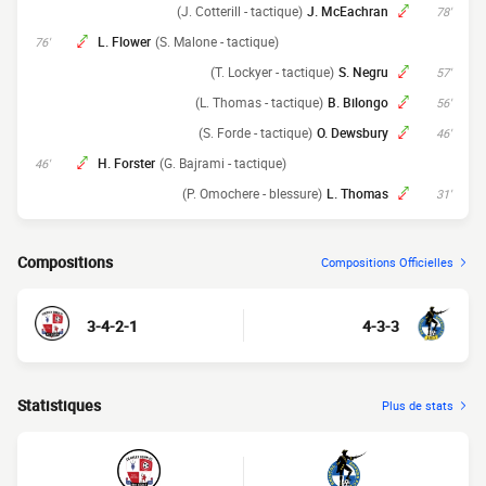
(J. Cotterill - tactique)
J. McEachran
78'
L. Flower
(S. Malone - tactique)
76'
(T. Lockyer - tactique)
S. Negru
57'
(L. Thomas - tactique)
B. Bilongo
56'
(S. Forde - tactique)
O. Dewsbury
46'
H. Forster
(G. Bajrami - tactique)
46'
(P. Omochere - blessure)
L. Thomas
31'
Compositions
Compositions Officielles
3-4-2-1
4-3-3
Statistiques
Plus de stats