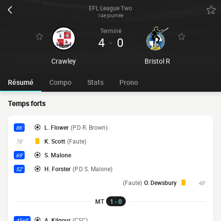
EFL League Two
14e journée
Terminé
4
0
-
Crawley
Bristol R
Résumé
Compo
Stats
Prono
Temps forts
L. Flower
(P.D R. Brown)
86'
K. Scott
(Faute)
78'
S. Malone
69'
H. Forster
(P.D S. Malone)
52'
(Faute)
O. Dewsbury
48'
MT
1 - 0
A. Kilgour
(CSC)
45+9'