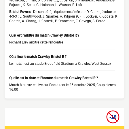
Wollacott, J. Flint, D. Conroy (C), C. Barker, S. Malone, M. Anderson, G.
Bajrami, K. Scott, G. Holohan, L. Watson, R. Loft
Bristol Rovers
: De son côté, l'équipe entraînée par D. Clarke, évolue en
4-3-3 : L. Southwood, J. Sparkes, A. Kilgour (C), T. Lockyer, K. Łopata, K.
Conteh, A. Chang, J. Cotterill, P. Omochere, F. Cavegn, S. Forde
Quel est l'arbitre du match Crawley Bristol R ?
Richard Eley arbitre cette rencontre
Où a lieu le match Crawley Bristol R ?
Le match est au stade Broadfield Stadium à Crawley, West Sussex
Quelle est la date et l'horaire du match Crawley Bristol R ?
Match à suivre en live sur Footdirect le 25 octobre 2025, Coup d'envoi
16:00