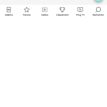
Matchs
Favoris
Vidéos
Classement
Prog TV
Recherche
Liens utiles
Clubs à la une
Tous les matchs
PSG
Matchs en live
Bayern Munich
Derniers résultats
Real Madrid
Matchs à venir
Inter
Match en streaming
Juventus
Contact
Manchester City
Mentions légales
Manchester United
Les amis de Foot Direct
Liverpool
Les guides de Foot Direct