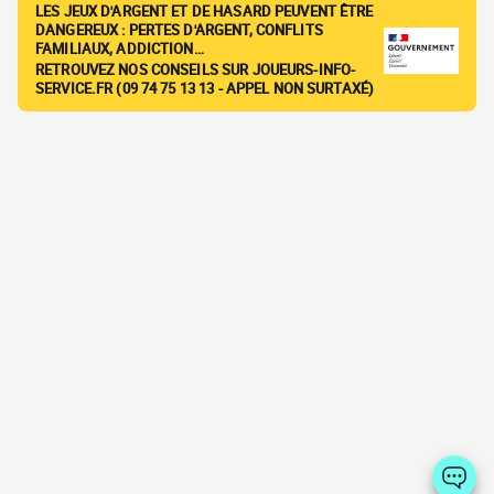
LES JEUX D'ARGENT ET DE HASARD PEUVENT ÊTRE
DANGEREUX : PERTES D'ARGENT, CONFLITS
FAMILIAUX, ADDICTION…
RETROUVEZ NOS CONSEILS SUR JOUEURS-INFO-
SERVICE.FR (09 74 75 13 13 - APPEL NON SURTAXÉ)