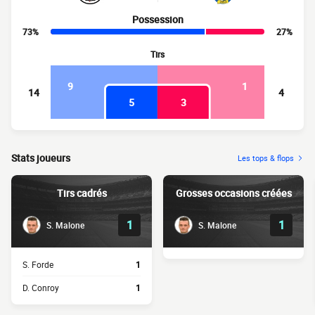
Possession
73%
27%
Tirs
9
1
14
4
5
3
Stats joueurs
Les tops & flops
Tirs cadrés
Grosses occasions créées
1
1
S. Malone
S. Malone
S. Forde
1
D. Conroy
1