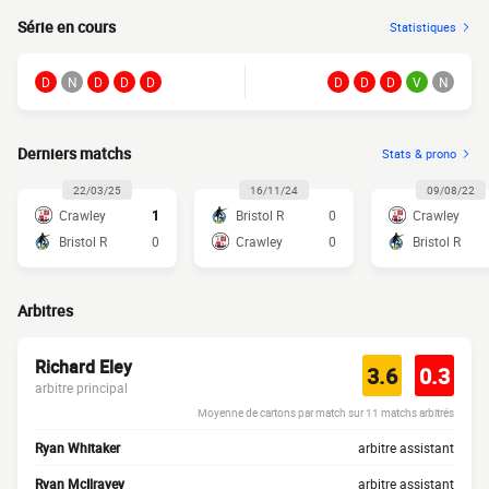
Série en cours
Statistiques
D
N
D
D
D
D
D
D
V
N
Derniers matchs
Stats & prono
22/03/25
16/11/24
09/08/22
Crawley
1
Bristol R
0
Crawley
Bristol R
0
Crawley
0
Bristol R
Arbitres
Richard Eley
3.6
0.3
arbitre principal
Moyenne de cartons par match sur 11 matchs arbitrés
Ryan Whitaker
arbitre assistant
Ryan McIlravey
arbitre assistant