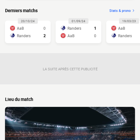
Derniers matchs
Stats & prono
20/10/24
01/09/24
19/03/23
AaB
0
Randers
1
AaB
Randers
2
AaB
0
Randers
LA SUITE APRÈS CETTE PUBLICITÉ
Lieu du match