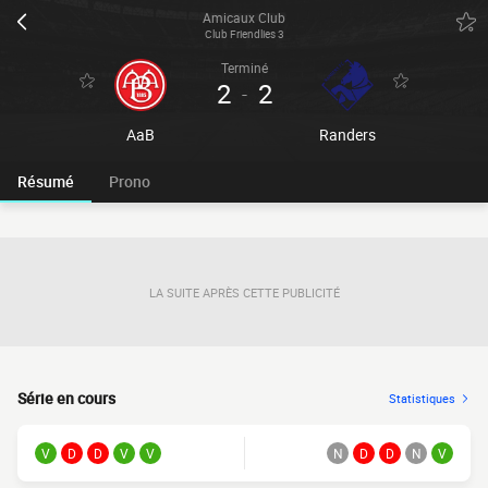
Amicaux Club
Club Friendlies 3
Terminé
2
2
-
AaB
Randers
Résumé
Prono
LA SUITE APRÈS CETTE PUBLICITÉ
Série en cours
Statistiques
V
D
D
V
V
N
D
D
N
V