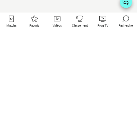
Matchs
Favoris
Vidéos
Classement
Prog TV
Recherche
Liens utiles
Clubs à la une
Tous les matchs
PSG
Matchs en live
Bayern Munich
Derniers résultats
Real Madrid
Matchs à venir
Inter
Match en streaming
Juventus
Contact
Manchester City
Mentions légales
Manchester United
Les amis de Foot Direct
Liverpool
Les guides de Foot Direct