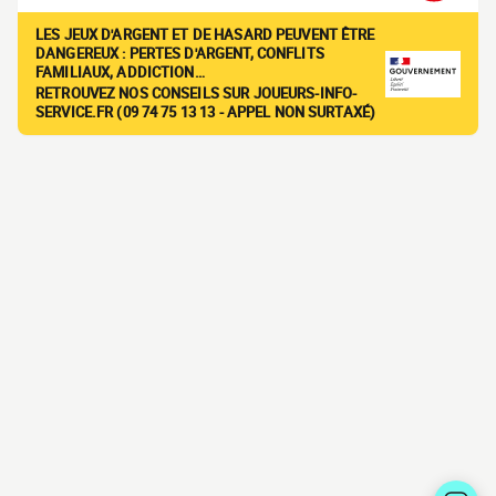
LES JEUX D'ARGENT ET DE HASARD PEUVENT ÊTRE
DANGEREUX : PERTES D'ARGENT, CONFLITS
FAMILIAUX, ADDICTION…
RETROUVEZ NOS CONSEILS SUR JOUEURS-INFO-
SERVICE.FR (09 74 75 13 13 - APPEL NON SURTAXÉ)