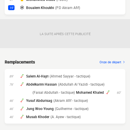
Boualem Khoukhi
(P.D Akram Afif)
19'
LA SUITE APRÈS CETTE PUBLICITÉ
Remplacements
Onze de départ
Salem Al-Hajri
(Ahmed Sayyar - tactique)
89'
Abdelkarim Hassan
(Abdullah Al Yazidi - tactique)
76'
(Faisal Abdullah - tactique)
Mohamed Khaled
60'
Yusuf Abdurisag
(Akram Afif - tactique)
46'
Jung Woo-Young
(Guilherme - tactique)
46'
Musab Khoder
(A. Ayew - tactique)
46'