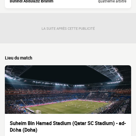
Buhindi Abdulaziz Ibrahim
quatrième arbitre
LA SUITE APRÈS CETTE PUBLICITÉ
Lieu du match
Suheim Bin Hamad Stadium (Qatar SC Stadium) - ad-
Dōha (Doha)