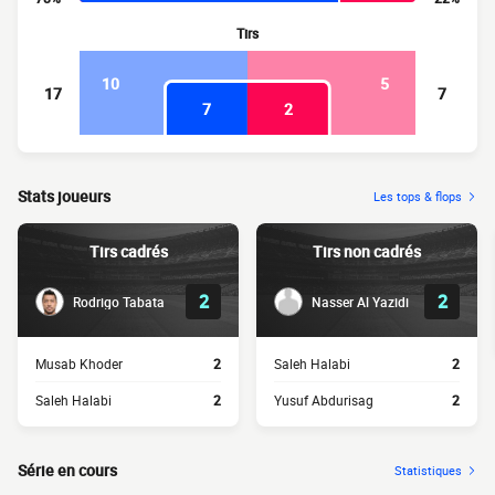
Tirs
10
5
17
7
7
2
Stats joueurs
Les tops & flops
Tirs cadrés
Tirs non cadrés
2
2
Rodrigo Tabata
Nasser Al Yazidi
Musab Khoder
2
Saleh Halabi
2
Saleh Halabi
2
Yusuf Abdurisag
2
Série en cours
Statistiques