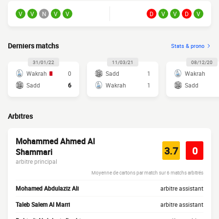
V
V
N
V
V
D
V
V
D
V
Derniers matchs
Stats & prono
31/01/22
11/03/21
08/12/20
Wakrah
0
Sadd
1
Wakrah
Sadd
6
Wakrah
1
Sadd
Arbitres
Mohammed Ahmed Al
3.7
0
Shammari
arbitre principal
Moyenne de cartons par match sur 6 matchs arbitrés
Mohamed Abdulaziz Ali
arbitre assistant
Taleb Salem Al Marri
arbitre assistant