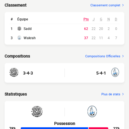
Classement
Classement complet
#
Équipe
Pts
J
G
N
D
1
Sadd
62
22
20
2
0
3
Wakrah
37
22
11
4
7
Compositions
Compositions Officielles
3-4-3
5-4-1
Statistiques
Plus de stats
Possession
78%
22%