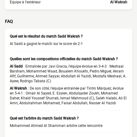
Equipe à l'extérieur
Al Wakrah
FAQ
Quel est le résultat du match Sadd Wakrah ?
Al Sadd a gagné le match sur le score de 2-1
Quelles sont les compositions officielles du match Sadd Wakrah ?
Al Sadd
: Entraînée par Javi Gracia, l'équipe évolue en 3-4-3 : Meshaal
Barsham, Mohammed Waad, Boualem Khoukhi, Pedro Miguel, Akram
Afif, Guilherme, Ahmed Sayyar, Abdullah Al Yazidi, Mostafa Meshaal, A.
Ayew, Rodrigo Tabata (C)
Al Wakrah
: De son côté, l'équipe entraînée par Tintín Márquez, évolue
en 5-4-1 : Omair Al Sayed, E. Essien, Abdulqader Zoukh, Mohamed
Daher, Khald Youssef Shurrab, Ismail Mahmoud (C), Saleh Halabi, Ali El
Amri, Abdulrahman Mohamed, Faisal Abdullah, Nasser Al Yazidi
Quel est l'arbitre du match Sadd Wakrah ?
Mohammed Ahmed Al Shammari arbitre cette rencontre