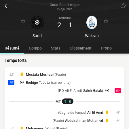
Qatar Stars League
22e journée
Terminé
2
1
-
Sadd
Wakrah
Résumé
Compo
Stats
Classement
Prono
Temps forts
Mostafa Meshaal
(Faute)
82'
Rodrigo Tabata
(sur penalty)
79'
(P.D Ali El Amri)
Saleh Halabi
50'
MT
1 - 0
(Gagne du temps)
Ali El Amri
45'
(Faute)
Abdulrahman Mohamed
44'
Mohammed Waad
(Faute)
41'