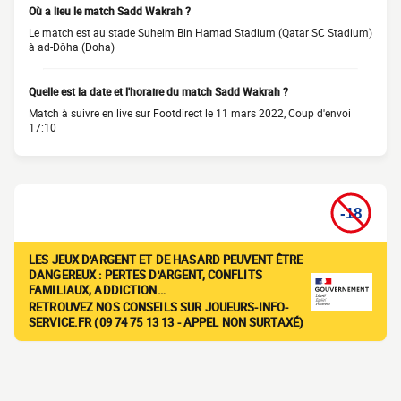
Où a lieu le match Sadd Wakrah ?
Le match est au stade Suheim Bin Hamad Stadium (Qatar SC Stadium)
à ad-Dōha (Doha)
Quelle est la date et l'horaire du match Sadd Wakrah ?
Match à suivre en live sur Footdirect le 11 mars 2022, Coup d'envoi
17:10
LES JEUX D'ARGENT ET DE HASARD PEUVENT ÊTRE
DANGEREUX : PERTES D'ARGENT, CONFLITS
FAMILIAUX, ADDICTION…
RETROUVEZ NOS CONSEILS SUR JOUEURS-INFO-
SERVICE.FR (09 74 75 13 13 - APPEL NON SURTAXÉ)