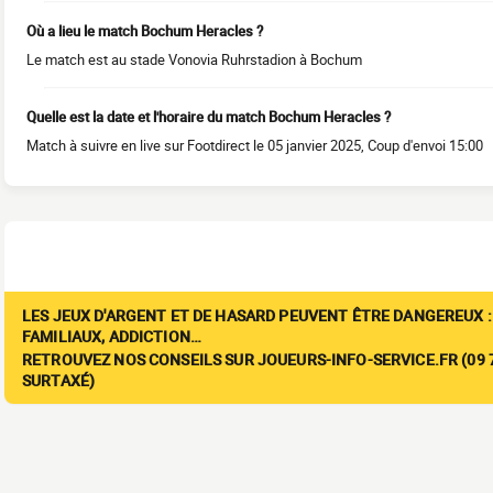
Où a lieu le match Bochum Heracles ?
Le match est au stade Vonovia Ruhrstadion à Bochum
Quelle est la date et l'horaire du match Bochum Heracles ?
Match à suivre en live sur Footdirect le 05 janvier 2025, Coup d'envoi 15:00
LES JEUX D'ARGENT ET DE HASARD PEUVENT ÊTRE DANGEREUX :
FAMILIAUX, ADDICTION…
RETROUVEZ NOS CONSEILS SUR JOUEURS-INFO-SERVICE.FR (09 7
SURTAXÉ)