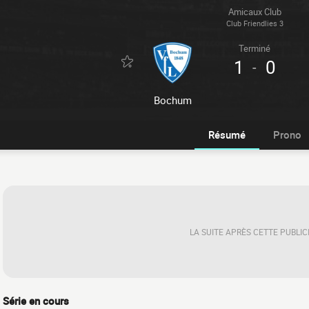
Amicaux Club
Club Friendlies 3
Terminé
1
0
-
Bochum
Résumé
Prono
LA SUITE APRÈS CETTE PUBLIC
Série en cours