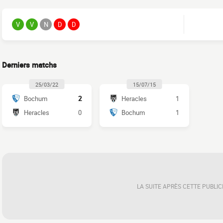
V
V
N
D
D
Derniers matchs
25/03/22
15/07/15
Bochum
2
Heracles
1
Heracles
0
Bochum
1
LA SUITE APRÈS CETTE PUBLIC