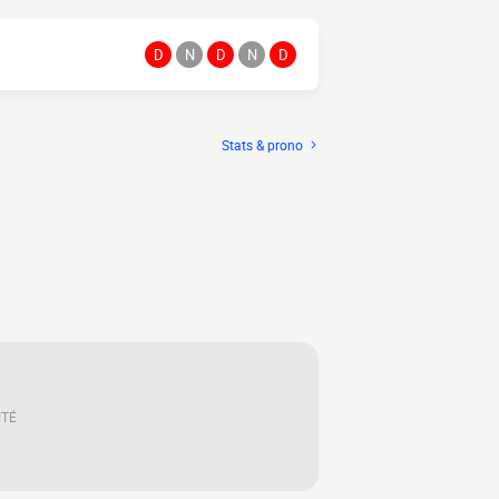
D
N
D
N
D
Stats & prono
ITÉ