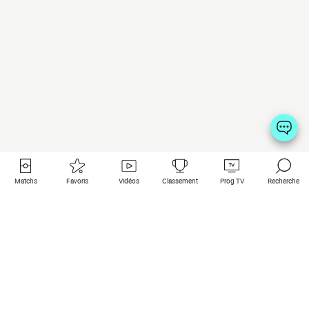
Matchs
Favoris
Vidéos
Classement
Prog TV
Recherche
Liens utiles
Clubs à la une
Tous les matchs
PSG