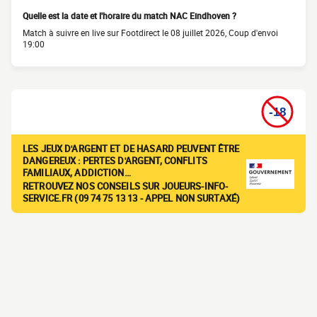
Quelle est la date et l'horaire du match NAC Eindhoven ?
Match à suivre en live sur Footdirect le 08 juillet 2026, Coup d'envoi
19:00
LES JEUX D'ARGENT ET DE HASARD PEUVENT ÊTRE
DANGEREUX : PERTES D'ARGENT, CONFLITS
FAMILIAUX, ADDICTION…
RETROUVEZ NOS CONSEILS SUR JOUEURS-INFO-
SERVICE.FR (09 74 75 13 13 - APPEL NON SURTAXÉ)