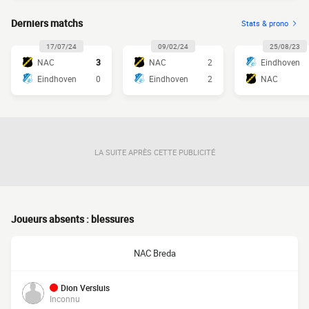
Derniers matchs
Stats & prono
17/07/24
09/02/24
25/08/23
NAC
3
NAC
2
Eindhoven
Eindhoven
0
Eindhoven
2
NAC
LA SUITE APRÈS CETTE PUBLICITÉ
Joueurs absents : blessures
NAC Breda
Dion Versluis
Inconnu