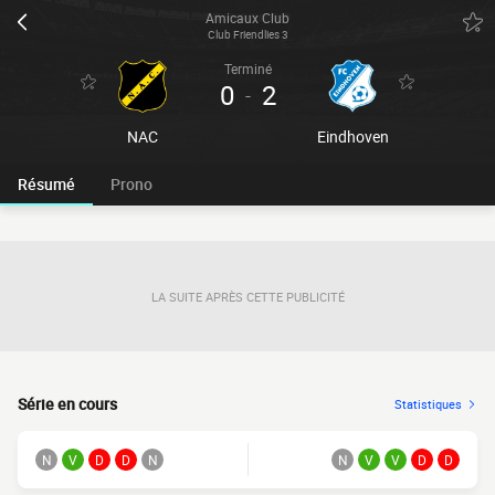
Amicaux Club
Club Friendlies 3
Terminé
0
2
-
NAC
Eindhoven
Résumé
Prono
LA SUITE APRÈS CETTE PUBLICITÉ
Série en cours
Statistiques
N
V
D
D
N
N
V
V
D
D