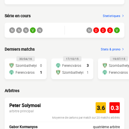
Série en cours
Statistiques
N
N
N
V
N
N
D
D
D
V
Derniers matchs
Stats & prono
30/04/16
17/10/15
19/07/15
Szombathelyi
0
Ferencváros
3
Szombathely
Ferencváros
1
Szombathelyi
1
Ferencváros
Arbitres
Peter Solymosi
3.6
0.3
arbitre principal
Moyenne de cartons par match sur 20 matchs arbitrés
Gabor Kormanyos
quatrième arbitre