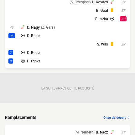
(S. Overgoor)
L. Kovács
59'
B. Gaál
57'
B. Iszlai
52'
D. Nagy
(Z. Gera)
46'
D. Böde
36'
S. Wils
28'
D. Böde
7'
F. Trinks
3'
LA SUITE APRÈS CETTE PUBLICITÉ
Remplacements
Onze de départ
(M. Németh)
B. Rácz
81'