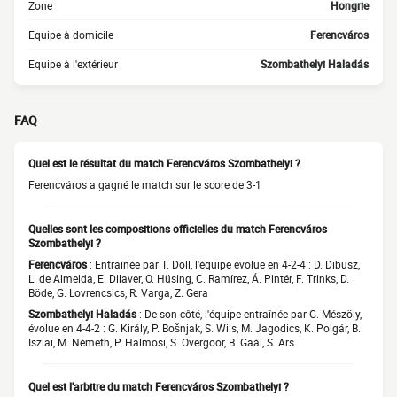
Zone
Hongrie
Equipe à domicile
Ferencváros
Equipe à l'extérieur
Szombathelyi Haladás
FAQ
Quel est le résultat du match Ferencváros Szombathelyi ?
Ferencváros a gagné le match sur le score de 3-1
Quelles sont les compositions officielles du match Ferencváros
Szombathelyi ?
Ferencváros
: Entraînée par T. Doll, l'équipe évolue en 4-2-4 : D. Dibusz,
L. de Almeida, E. Dilaver, O. Hüsing, C. Ramírez, Á. Pintér, F. Trinks, D.
Böde, G. Lovrencsics, R. Varga, Z. Gera
Szombathelyi Haladás
: De son côté, l'équipe entraînée par G. Mészöly,
évolue en 4-4-2 : G. Király, P. Bošnjak, S. Wils, M. Jagodics, K. Polgár, B.
Iszlai, M. Németh, P. Halmosi, S. Overgoor, B. Gaál, S. Ars
Quel est l'arbitre du match Ferencváros Szombathelyi ?