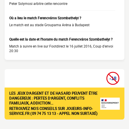
Peter Solymosi arbitre cette rencontre
Où a lieu le match Ferencváros Szombathelyi ?
Le match est au stade Groupama Aréna à Budapest
Quelle est la date et l'horaire du match Ferencváros Szombathelyi ?
Match à suivre en live sur Footdirect le 16 juillet 2016, Coup d'envoi
20:30
LES JEUX D'ARGENT ET DE HASARD PEUVENT ÊTRE
DANGEREUX : PERTES D'ARGENT, CONFLITS
FAMILIAUX, ADDICTION…
RETROUVEZ NOS CONSEILS SUR JOUEURS-INFO-
SERVICE.FR (09 74 75 13 13 - APPEL NON SURTAXÉ)