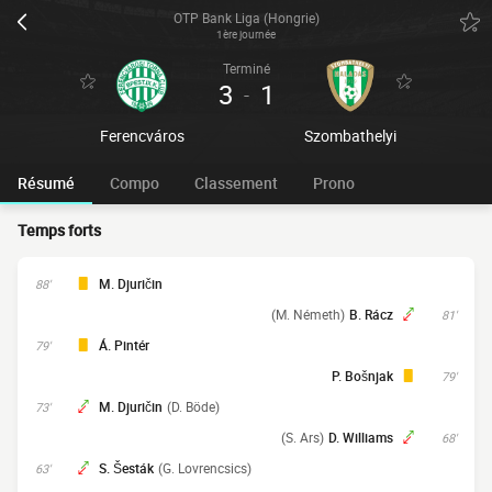
OTP Bank Liga (Hongrie)
1ère journée
Terminé
3
1
-
Ferencváros
Szombathelyi
Résumé
Compo
Classement
Prono
Temps forts
M. Djuričin
88'
(M. Németh)
B. Rácz
81'
Á. Pintér
79'
P. Bošnjak
79'
M. Djuričin
(D. Böde)
73'
(S. Ars)
D. Williams
68'
S. Šesták
(G. Lovrencsics)
63'