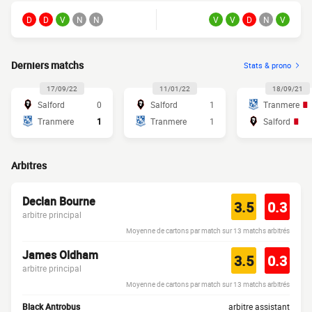
D
D
V
N
N
V
V
D
N
V
Derniers matchs
Stats & prono
17/09/22
11/01/22
18/09/21
Salford
0
Salford
1
Tranmere
Tranmere
1
Tranmere
1
Salford
Arbitres
Declan Bourne
3.5
0.3
arbitre principal
Moyenne de cartons par match sur 13 matchs arbitrés
James Oldham
3.5
0.3
arbitre principal
Moyenne de cartons par match sur 13 matchs arbitrés
Black Antrobus
arbitre assistant