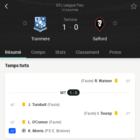
EFL League Two
31e journée
Terminé
1
0
-
Tranmere
Salford
Résumé
Compo
Stats
Classement
Prono
Temps forts
(Faute)
R. Watson
53'
MT
1 - 0
J. Turnbull
(Faute)
40'
(Faute)
I. Touray
37'
L. O'Connor
(Faute)
32'
K. Morris
(P.D E. Bristow)
22'