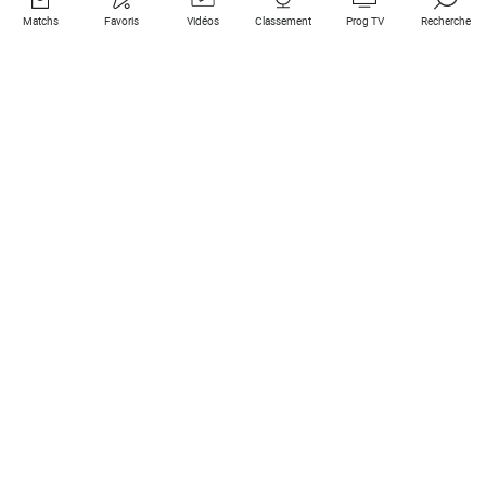
Matchs
Favoris
Vidéos
Classement
Prog TV
Recherche
Liens utiles
Clubs à la une
Tous les matchs
PSG
Matchs en live
Bayern Munich
Derniers résultats
Real Madrid
Matchs à venir
Inter
Match en streaming
Juventus
Contact
Manchester City
Mentions légales
Manchester United
Les amis de Foot Direct
Liverpool
Les guides de Foot Direct