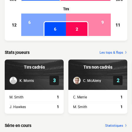
Tirs
6
9
12
11
6
2
Stats joueurs
Les tops & flops
Tirs cadrés
Tirs non cadrés
3
2
K. Morris
C. McAleny
M. Smith
1
C. Merrie
1
J. Hawkes
1
M. Smith
1
Série en cours
Statistiques