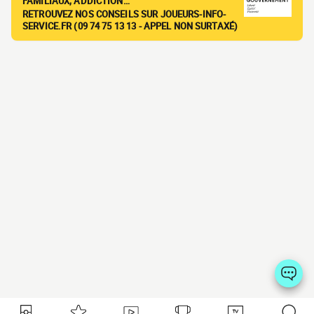
FAMILIAUX, ADDICTION…
RETROUVEZ NOS CONSEILS SUR JOUEURS-INFO-
SERVICE.FR (09 74 75 13 13 - APPEL NON SURTAXÉ)