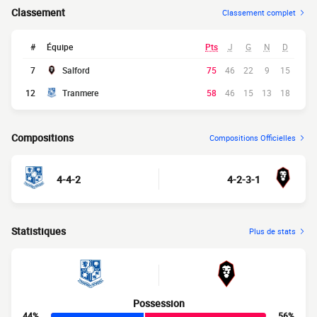
Classement
Classement complet
#
Équipe
Pts
J
G
N
D
7
Salford
75
46
22
9
15
12
Tranmere
58
46
15
13
18
Compositions
Compositions Officielles
4-4-2
4-2-3-1
Statistiques
Plus de stats
Possession
44%
56%