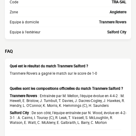
Code
TRA-SAL
Zone
Angleterre
Equipe à domicile
Tranmere Rovers
Equipe à l'extérieur
Salford City
FAQ
Quel est le résultat du match Tranmere Salford ?
Tranmere Rovers a gagné le match sur le score de 1-0
Quelles sont les compositions officielles du match Tranmere Salford ?
Tranmere Rovers
: Entraînée par M. Mellon, l'équipe évolue en 4-4-2 : M.
Hewelt, E. Bristow, J. Turnbull, T. Davies, J. Dacres-Cogley, J. Hawkes, R.
Hendry, L. O'Connor, K. Morris, K. Hemmings (C), H. Saunders
Salford City
: De son côté, l'équipe entraînée par N. Wood, évolue en 4-2-
3-1 : A. Cairns, I. Touray (C), R. Leak, T. Vassell, S. McLoughlin, R.
Watson, E. Watt, C. McAleny, E. Galbraith, L. Barry, C. Morton