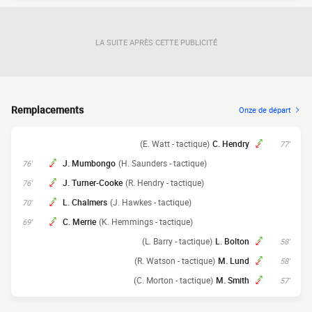
LA SUITE APRÈS CETTE PUBLICITÉ
Remplacements
Onze de départ
(E. Watt - tactique)
C. Hendry
77'
J. Mumbongo
(H. Saunders - tactique)
76'
J. Turner-Cooke
(R. Hendry - tactique)
76'
L. Chalmers
(J. Hawkes - tactique)
70'
C. Merrie
(K. Hemmings - tactique)
69'
(L. Barry - tactique)
L. Bolton
58'
(R. Watson - tactique)
M. Lund
58'
(C. Morton - tactique)
M. Smith
57'