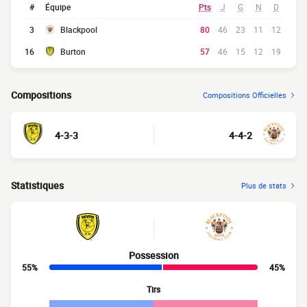
#
Équipe
Pts
J
G
N
D
3
Blackpool
80
46
23
11
12
16
Burton
57
46
15
12
19
Compositions
Compositions Officielles
4-3-3
4-4-2
Statistiques
Plus de stats
Possession
55%
45%
Tirs