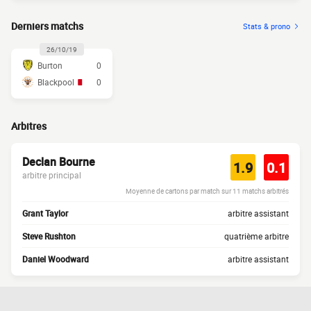
Derniers matchs
Stats & prono
26/10/19
Burton
0
Blackpool
0
Arbitres
Declan Bourne
1.9
0.1
arbitre principal
Moyenne de cartons par match sur 11 matchs arbitrés
Grant Taylor
arbitre assistant
Steve Rushton
quatrième arbitre
Daniel Woodward
arbitre assistant