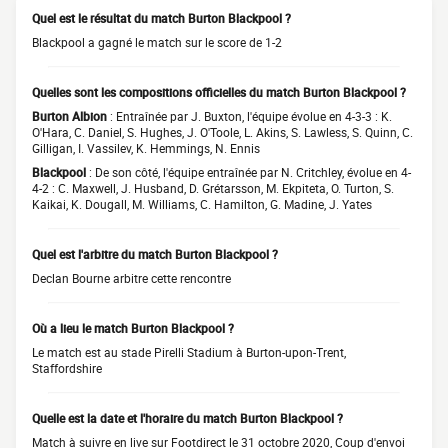
Quel est le résultat du match Burton Blackpool ?
Blackpool a gagné le match sur le score de 1-2
Quelles sont les compositions officielles du match Burton Blackpool ?
Burton Albion
: Entraînée par J. Buxton, l'équipe évolue en 4-3-3 : K.
O'Hara, C. Daniel, S. Hughes, J. O'Toole, L. Akins, S. Lawless, S. Quinn, C.
Gilligan, I. Vassilev, K. Hemmings, N. Ennis
Blackpool
: De son côté, l'équipe entraînée par N. Critchley, évolue en 4-
4-2 : C. Maxwell, J. Husband, D. Grétarsson, M. Ekpiteta, O. Turton, S.
Kaikai, K. Dougall, M. Williams, C. Hamilton, G. Madine, J. Yates
Quel est l'arbitre du match Burton Blackpool ?
Declan Bourne arbitre cette rencontre
Où a lieu le match Burton Blackpool ?
Le match est au stade Pirelli Stadium à Burton-upon-Trent,
Staffordshire
Quelle est la date et l'horaire du match Burton Blackpool ?
Match à suivre en live sur Footdirect le 31 octobre 2020, Coup d'envoi