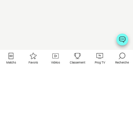
Matchs
Favoris
Vidéos
Classement
Prog TV
Recherche
Liens utiles
Clubs à la une
Tous les matchs
PSG
Matchs en live
Bayern Munich
Derniers résultats
Real Madrid