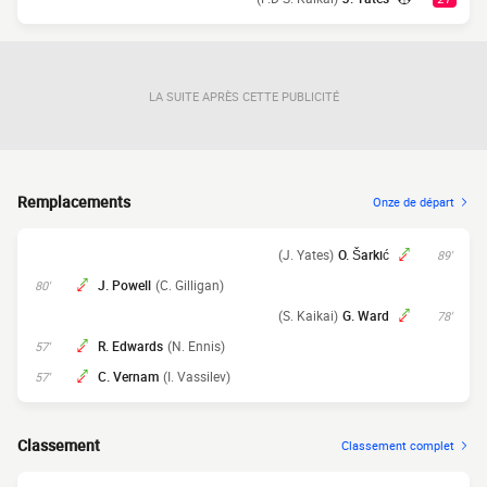
LA SUITE APRÈS CETTE PUBLICITÉ
Remplacements
Onze de départ
(J. Yates)
O. Šarkić
89'
J. Powell
(C. Gilligan)
80'
(S. Kaikai)
G. Ward
78'
R. Edwards
(N. Ennis)
57'
C. Vernam
(I. Vassilev)
57'
Classement
Classement complet