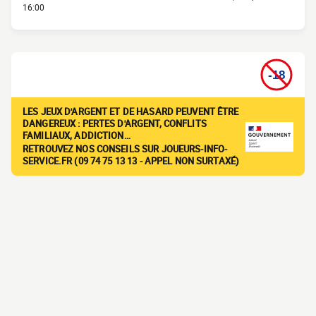
16:00
LES JEUX D'ARGENT ET DE HASARD PEUVENT ÊTRE
DANGEREUX : PERTES D'ARGENT, CONFLITS
FAMILIAUX, ADDICTION…
RETROUVEZ NOS CONSEILS SUR JOUEURS-INFO-
SERVICE.FR (09 74 75 13 13 - APPEL NON SURTAXÉ)