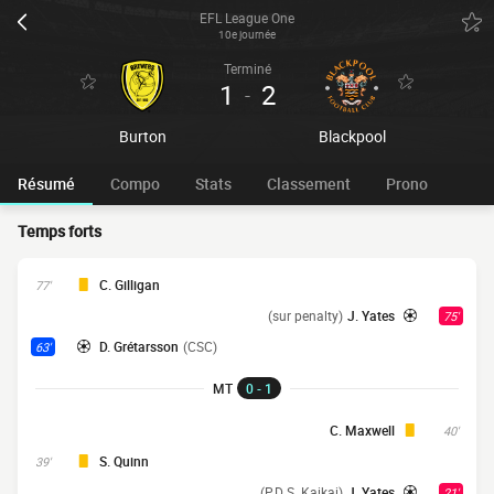
EFL League One
10e journée
Terminé
1
2
-
Burton
Blackpool
Résumé
Compo
Stats
Classement
Prono
Temps forts
C. Gilligan
77'
(sur penalty)
J. Yates
75'
D. Grétarsson
(CSC)
63'
MT
0 - 1
C. Maxwell
40'
S. Quinn
39'
(P.D S. Kaikai)
J. Yates
21'