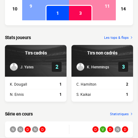
9
11
10
14
1
3
Stats joueurs
Les tops & flops
Tirs cadrés
Tirs non cadrés
2
3
J. Yates
K. Hemmings
K. Dougall
1
C. Hamilton
2
N. Ennis
1
S. Kaikai
1
Série en cours
Statistiques
N
N
D
N
D
D
V
D
N
D