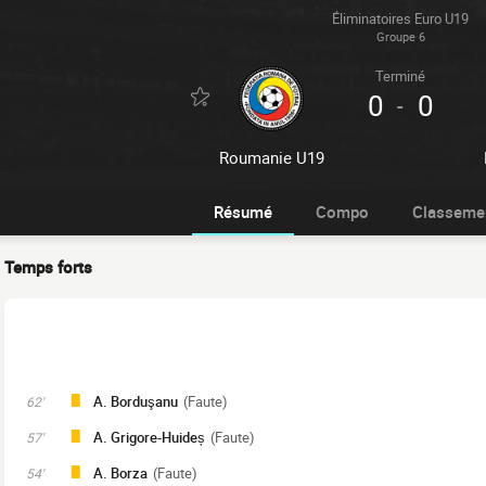
Éliminatoires Euro U19
Groupe 6
Terminé
0
0
-
Roumanie U19
Résumé
Compo
Classeme
Temps forts
A. Borduşanu
(Faute)
62'
A. Grigore-Huideș
(Faute)
57'
A. Borza
(Faute)
54'