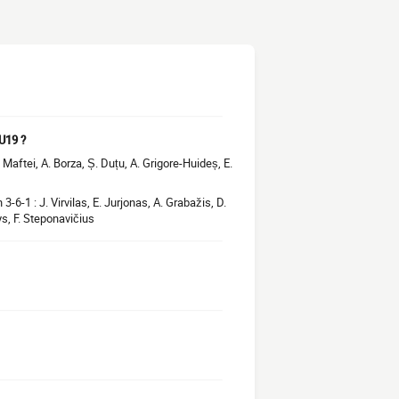
U19 ?
. Maftei, A. Borza, Ș. Duțu, A. Grigore-Huideș, E.
-6-1 : J. Virvilas, E. Jurjonas, A. Grabažis, D.
ys, F. Steponavičius