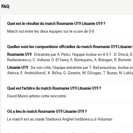
FAQ
Quel est le résultat du match Roumanie U19 Lituanie U19 ?
Match nul entre les deux équipes sur le score de 0-0
Quelles sont les compositions officielles du match Roumanie U19 Lituanie 
Roumanie U19
: Entraînée par A. Pelici, l'équipe évolue en 4-5-1 : D. Dincă, D
Radaslavescu, C. Vulturar, O. El Sawy, A. Borduşanu, A. Boțogan, R. Burnete
Lituanie U19
: De son côté, l'équipe entraînée par T. Ražanauskas, évolue en 3
Aleksa, E. Andriuškevič, K. Bička, G. Gineitis, M. Džiugas, T. Buzas, N. Lukš
Quel est l'arbitre du match Roumanie U19 Lituanie U19 ?
David Munro arbitre cette rencontre
Où a lieu le match Roumanie U19 Lituanie U19 ?
Le match est au stade Stadionul Anghel Iordănescu à Voluntari