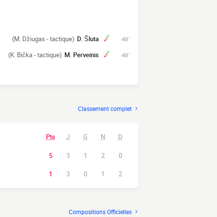
(M. Džiugas - tactique)
D. Šluta
46'
(K. Bička - tactique)
M. Perveinis
46'
Classement complet
Pts
J
G
N
D
5
3
1
2
0
1
3
0
1
2
Compositions Officielles