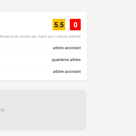
5.5
0
Moyenne de cartons par match sur 2 matchs arbitrés
arbitre assistant
quatrième arbitre
arbitre assistant
ITÉ