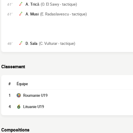
A. Trică
(O. El Sawy - tactique)
61'
A. Musi
(E. Radaslavescu - tactique)
61'
D. Sala
(C. Vulturar - tactique)
46'
Classement
#
Équipe
1
Roumanie U19
4
Lituanie U19
Compositions