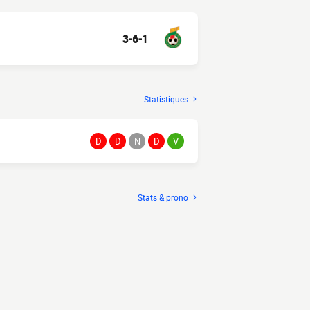
3-6-1
Statistiques
D
D
N
D
V
Stats & prono