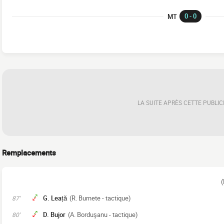
0 - 0
MT
LA SUITE APRÈS CETTE PUBLIC
Remplacements
(
G. Leață
(R. Burnete - tactique)
87'
D. Bujor
(A. Borduşanu - tactique)
80'