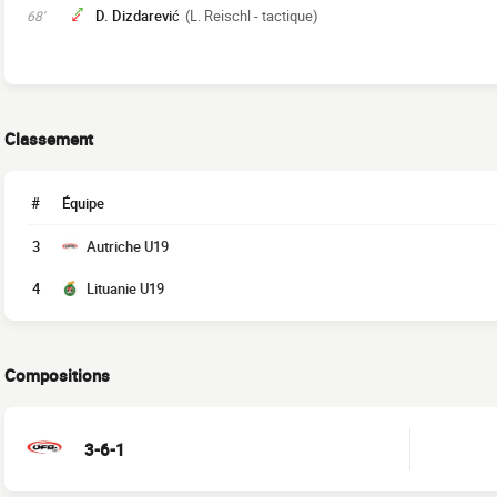
D. Dizdarević
(L. Reischl - tactique)
68'
Classement
#
Équipe
3
Autriche U19
4
Lituanie U19
Compositions
3-6-1