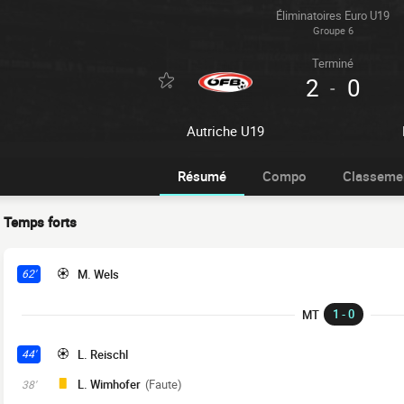
Éliminatoires Euro U19
Groupe 6
Terminé
2
0
-
Autriche U19
Résumé
Compo
Classeme
Temps forts
M. Wels
62'
1 - 0
MT
L. Reischl
44'
L. Wimhofer
(Faute)
38'