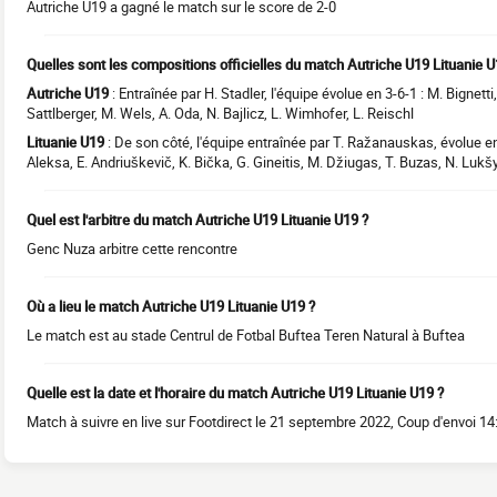
Autriche U19 a gagné le match sur le score de 2-0
Quelles sont les compositions officielles du match Autriche U19 Lituanie U
Autriche U19
: Entraînée par H. Stadler, l'équipe évolue en 3-6-1 : M. Bignetti
Sattlberger, M. Wels, A. Oda, N. Bajlicz, L. Wimhofer, L. Reischl
Lituanie U19
: De son côté, l'équipe entraînée par T. Ražanauskas, évolue en 3
Aleksa, E. Andriuškevič, K. Bička, G. Gineitis, M. Džiugas, T. Buzas, N. Lukš
Quel est l'arbitre du match Autriche U19 Lituanie U19 ?
Genc Nuza arbitre cette rencontre
Où a lieu le match Autriche U19 Lituanie U19 ?
Le match est au stade Centrul de Fotbal Buftea Teren Natural à Buftea
Quelle est la date et l'horaire du match Autriche U19 Lituanie U19 ?
Match à suivre en live sur Footdirect le 21 septembre 2022, Coup d'envoi 14