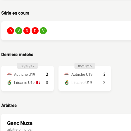
Série en cours
D
V
D
D
V
Derniers matchs
06/10/17
06/10/16
Autriche U19
2
Autriche U19
3
Lituanie U19
0
Lituanie U19
2
2
Arbitres
Genc Nuza
arbitre principal