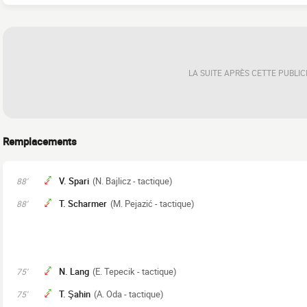
LA SUITE APRÈS CETTE PUBLIC
Remplacements
V. Spari
(N. Bajlicz - tactique)
88'
T. Scharmer
(M. Pejazić - tactique)
88'
N. Lang
(E. Tepecik - tactique)
75'
T. Şahin
(A. Oda - tactique)
75'