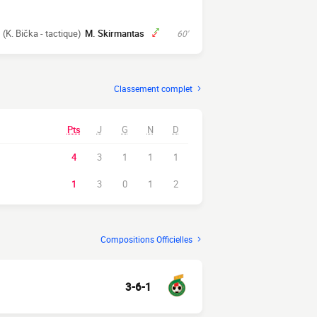
(K. Bička - tactique)
M. Skirmantas
60'
Classement complet
Pts
J
G
N
D
4
3
1
1
1
1
3
0
1
2
Compositions Officielles
3-6-1