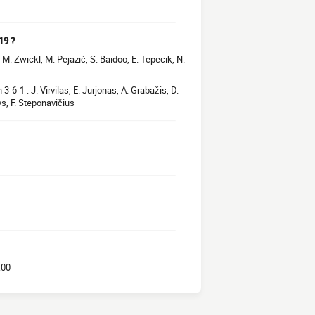
19 ?
, M. Zwickl, M. Pejazić, S. Baidoo, E. Tepecik, N.
-6-1 : J. Virvilas, E. Jurjonas, A. Grabažis, D.
ys, F. Steponavičius
:00