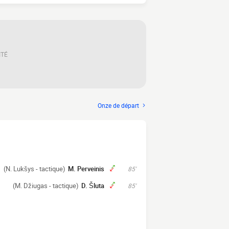
ITÉ
Onze de départ
(N. Lukšys - tactique)
M. Perveinis
85'
(M. Džiugas - tactique)
D. Šluta
85'