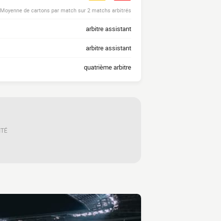
Moyenne de cartons par match sur 2 matchs arbitrés
arbitre assistant
arbitre assistant
quatrième arbitre
ITÉ