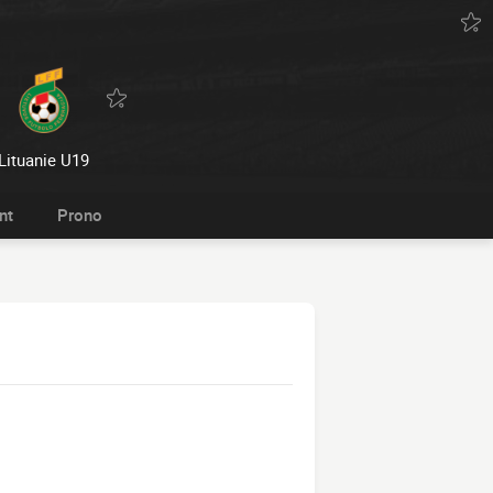
Lituanie U19
nt
Prono