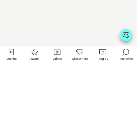
Matchs
Favoris
Vidéos
Classement
Prog TV
Recherche
Liens utiles
Clubs à la une
Tous les matchs
PSG
Matchs en live
Bayern Munich
Derniers résultats
Real Madrid
Matchs à venir
Inter