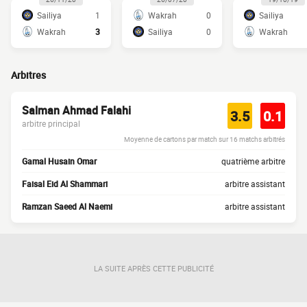
Sailiya
1
Wakrah
0
Sailiya
Wakrah
3
Sailiya
0
Wakrah
Arbitres
Salman Ahmad Falahi
3.5
0.1
arbitre principal
Moyenne de cartons par match sur 16 matchs arbitrés
Gamal Husain Omar
quatrième arbitre
Faisal Eid Al Shammari
arbitre assistant
Ramzan Saeed Al Naemi
arbitre assistant
LA SUITE APRÈS CETTE PUBLICITÉ