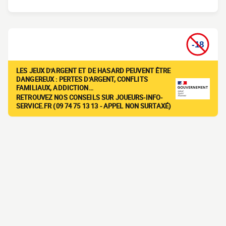
LES JEUX D'ARGENT ET DE HASARD PEUVENT ÊTRE
DANGEREUX : PERTES D'ARGENT, CONFLITS
FAMILIAUX, ADDICTION…
RETROUVEZ NOS CONSEILS SUR JOUEURS-INFO-
SERVICE.FR (09 74 75 13 13 - APPEL NON SURTAXÉ)