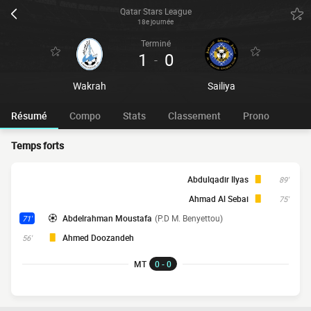
Qatar Stars League
18e journée
Terminé
1
0
-
Wakrah
Sailiya
Résumé
Compo
Stats
Classement
Prono
Temps forts
Abdulqadir Ilyas
89'
Ahmad Al Sebai
75'
Abdelrahman Moustafa
(P.D M. Benyettou)
71'
Ahmed Doozandeh
56'
MT
0 - 0