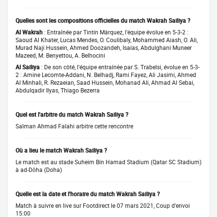
Quelles sont les compositions officielles du match Wakrah Sailiya ?
Al Wakrah
: Entraînée par Tintín Márquez, l'équipe évolue en 5-3-2 :
Saoud Al Khater, Lucas Mendes, O. Coulibaly, Mohammed Aiash, O. Ali,
Murad Naji Hussein, Ahmed Doozandeh, Isaías, Abdulghani Muneer
Mazeed, M. Benyettou, A. Belhocini
Al Sailiya
: De son côté, l'équipe entraînée par S. Trabelsi, évolue en 5-3-
2 : Amine Lecomte-Addani, N. Belhadj, Rami Fayez, Ali Jasimi, Ahmed
Al Minhali, R. Rezaeian, Saad Hussein, Mohanad Ali, Ahmad Al Sebai,
Abdulqadir Ilyas, Thiago Bezerra
Quel est l'arbitre du match Wakrah Sailiya ?
Salman Ahmad Falahi arbitre cette rencontre
Où a lieu le match Wakrah Sailiya ?
Le match est au stade Suheim Bin Hamad Stadium (Qatar SC Stadium)
à ad-Dōha (Doha)
Quelle est la date et l'horaire du match Wakrah Sailiya ?
Match à suivre en live sur Footdirect le 07 mars 2021, Coup d'envoi
15:00