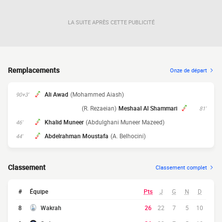
LA SUITE APRÈS CETTE PUBLICITÉ
Remplacements
Onze de départ
Ali Awad
(Mohammed Aiash)
90+3'
(R. Rezaeian)
Meshaal Al Shammari
81'
Khalid Muneer
(Abdulghani Muneer Mazeed)
46'
Abdelrahman Moustafa
(A. Belhocini)
44'
Classement
Classement complet
#
Équipe
Pts
J
G
N
D
8
Wakrah
26
22
7
5
10