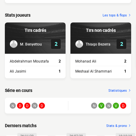
Stats joueurs
Les tops & flops
Tirs cadrés
Tirs non cadrés
2
2
M. Benyettou
Thiago Bezerra
Abdelrahman Moustafa
2
Mohanad Ali
2
Ali Jasimi
1
Meshaal Al Shammari
1
Série en cours
Statistiques
N
D
D
N
D
N
V
N
V
D
Derniers matchs
Stats & prono
26/11/20
26/07/20
19/10/19