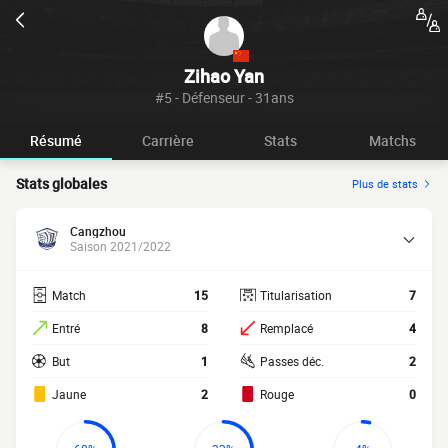
Zihao Yan
#5 - Défenseur - 31ans
Résumé
Carrière
Stats
Matchs
Stats globales
Plus de stats
Cangzhou
Saison 2021/2022
Match
15
Titularisation
7
Entré
8
Remplacé
4
But
1
Passes déc.
2
Jaune
2
Rouge
0