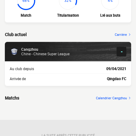
68%
32%
4%
Match
Titularisation
Lié aux buts
Club actuel
Carrière
Cangzhou
-
Chine - Chinese Super League
Au club depuis
09/04/2021
Arrivée de
Qingdao FC
Matchs
Calendrier Cangzhou
LA SUITE APRÈS CETTE PUBLICITÉ