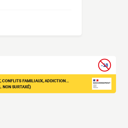
, CONFLITS FAMILIAUX, ADDICTION…
EL NON SURTAXÉ)