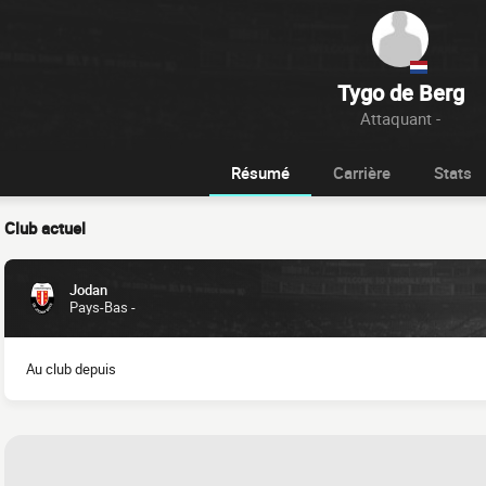
Tygo de Berg
Attaquant -
Résumé
Carrière
Stats
Club actuel
Jodan
Pays-Bas -
Au club depuis