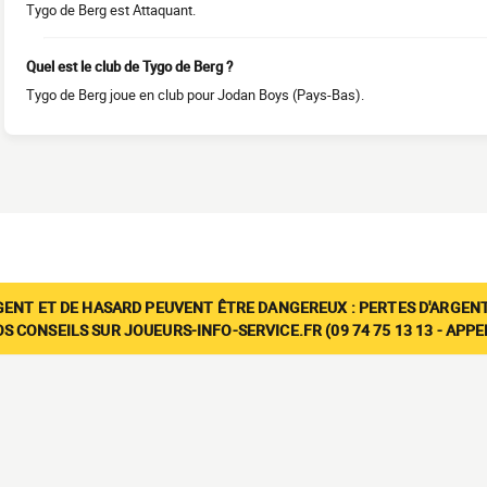
Tygo de Berg est Attaquant.
Quel est le club de Tygo de Berg ?
Tygo de Berg joue en club pour Jodan Boys (Pays-Bas).
GENT ET DE HASARD PEUVENT ÊTRE DANGEREUX : PERTES D'ARGENT
 CONSEILS SUR JOUEURS-INFO-SERVICE.FR (09 74 75 13 13 - APP