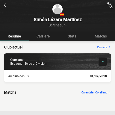
Simón Lázaro Martínez
Défenseur -
Résumé
Carrière
Stats
Matchs
Club actuel
Carrière
Corellano
-
Espagne - Tercera División
Au club depuis
01/07/2018
Matchs
Calendrier Corellano