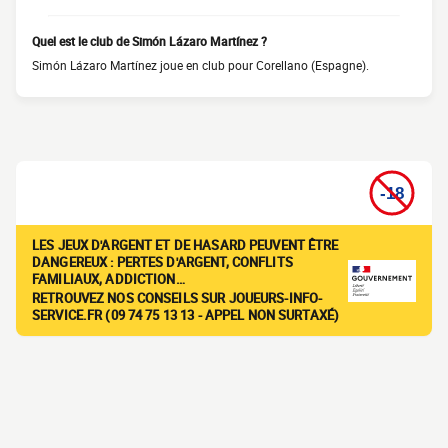
Quel est le club de Simón Lázaro Martínez ?
Simón Lázaro Martínez joue en club pour Corellano (Espagne).
LES JEUX D'ARGENT ET DE HASARD PEUVENT ÊTRE
DANGEREUX : PERTES D'ARGENT, CONFLITS
FAMILIAUX, ADDICTION…
RETROUVEZ NOS CONSEILS SUR JOUEURS-INFO-
SERVICE.FR (09 74 75 13 13 - APPEL NON SURTAXÉ)