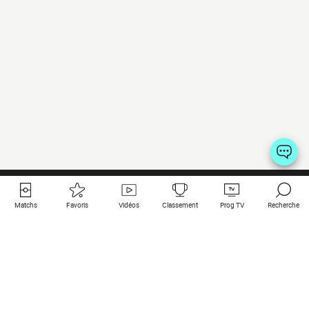
Matchs
Favoris
Vidéos
Classement
Prog TV
Recherche
Liens utiles
Clubs à la une
Tous les matchs
PSG
Matchs en live
Bayern Munich
Derniers résultats
Real Madrid
Matchs à venir
Inter
Match en streaming
Juventus