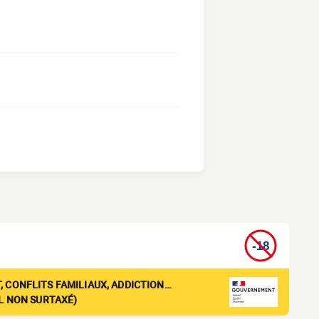
, CONFLITS FAMILIAUX, ADDICTION…
EL NON SURTAXÉ)