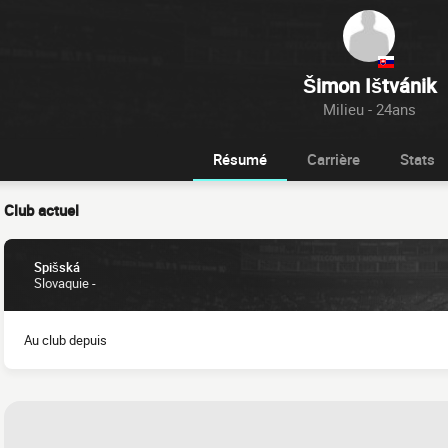
Šimon Ištvánik
Milieu - 24ans
Résumé
Carrière
Stats
Club actuel
Spišská
Slovaquie -
Au club depuis