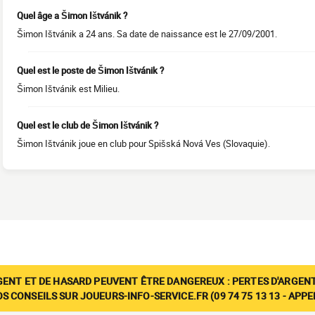
Quel âge a Šimon Ištvánik ?
Šimon Ištvánik a 24 ans. Sa date de naissance est le 27/09/2001.
Quel est le poste de Šimon Ištvánik ?
Šimon Ištvánik est Milieu.
Quel est le club de Šimon Ištvánik ?
Šimon Ištvánik joue en club pour Spišská Nová Ves (Slovaquie).
GENT ET DE HASARD PEUVENT ÊTRE DANGEREUX : PERTES D'ARGENT
 CONSEILS SUR JOUEURS-INFO-SERVICE.FR (09 74 75 13 13 - APP