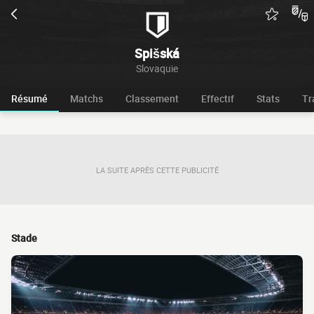
Spišská
Slovaquie
Résumé
Matchs
Classement
Effectif
Stats
Tr
LA SUITE APRÈS CETTE PUBLICITÉ
Stade