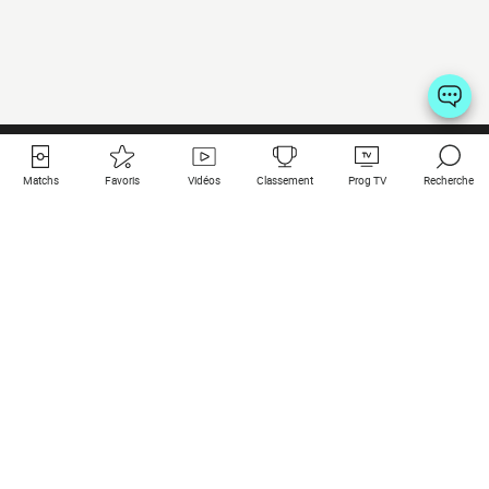
Matchs
Favoris
Vidéos
Classement
Prog TV
Recherche
Liens utiles
Clubs à la une
Tous les matchs
PSG
Matchs en live
Bayern Munich
Derniers résultats
Real Madrid
Matchs à venir
Inter
Match en streaming
Juventus
Contact
Manchester City
Mentions légales
Manchester United
Les amis de Foot Direct
Liverpool
Les guides de Foot Direct