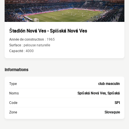
Štadión Nová Ves - Spišská Nová Ves
Année de construction :
1965
Surface :
pelouse naturelle
Capacité :
4000
Informations
Type
club masculin
Noms
Spišská Nová Ves, Spišská
Code
SPI
Zone
Slovaquie