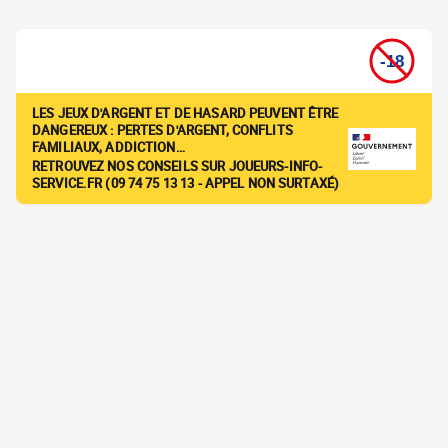
LES JEUX D'ARGENT ET DE HASARD PEUVENT ÊTRE
DANGEREUX : PERTES D'ARGENT, CONFLITS
FAMILIAUX, ADDICTION…
RETROUVEZ NOS CONSEILS SUR JOUEURS-INFO-
SERVICE.FR (09 74 75 13 13 - APPEL NON SURTAXÉ)