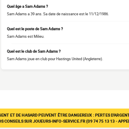
Quel âge a Sam Adams ?
Sam Adams a 39 ans. Sa date de naissance est le 11/12/1986.
Quel est le poste de Sam Adams ?
Sam Adams est Milieu.
Quel est le club de Sam Adams ?
Sam Adams joue en club pour Hastings United (Angleterre).
GENT ET DE HASARD PEUVENT ÊTRE DANGEREUX : PERTES D'ARGENT
 CONSEILS SUR JOUEURS-INFO-SERVICE.FR (09 74 75 13 13 - APP