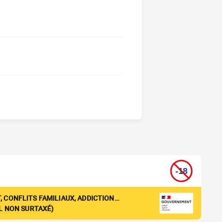
, CONFLITS FAMILIAUX, ADDICTION…
EL NON SURTAXÉ)