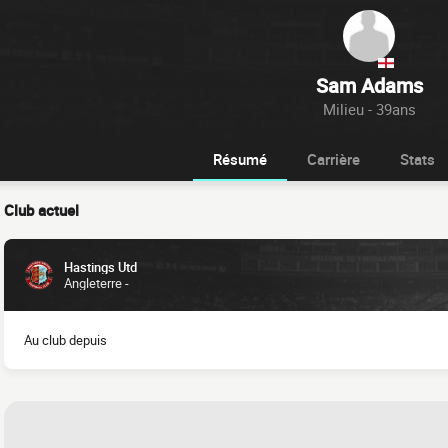
Sam Adams
Milieu - 39ans
Résumé
Carrière
Stats
Club actuel
Hastings Utd
Angleterre -
Au club depuis