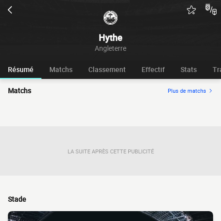
Hythe
Angleterre
Résumé
Matchs
Classement
Effectif
Stats
Tr
Matchs
Plus de matchs
LA SUITE APRÈS CETTE PUBLICITÉ
Stade