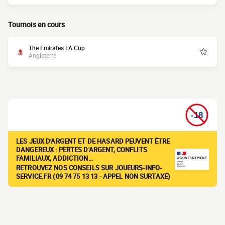
Tournois en cours
The Emirates FA Cup
Angleterre
LES JEUX D'ARGENT ET DE HASARD PEUVENT ÊTRE
DANGEREUX : PERTES D'ARGENT, CONFLITS
FAMILIAUX, ADDICTION…
RETROUVEZ NOS CONSEILS SUR JOUEURS-INFO-
SERVICE.FR (09 74 75 13 13 - APPEL NON SURTAXÉ)