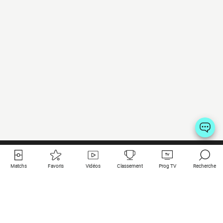
Matchs
Favoris
Vidéos
Classement
Prog TV
Recherche
Liens utiles
Clubs à la une
Tous les matchs
PSG
Matchs en live
Bayern Munich
Derniers résultats
Real Madrid