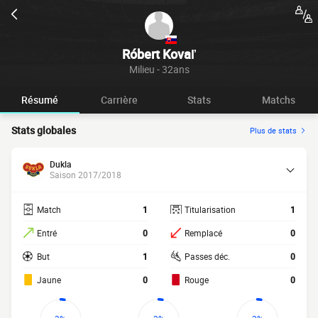
Róbert Kovaľ
Milieu - 32ans
Résumé
Carrière
Stats
Matchs
Stats globales
Plus de stats
Dukla
Saison 2017/2018
Match
1
Titularisation
1
Entré
0
Remplacé
0
But
1
Passes déc.
0
Jaune
0
Rouge
0