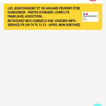
LES JEUX D'ARGENT ET DE HASARD PEUVENT ÊTRE
DANGEREUX : PERTES D'ARGENT, CONFLITS
FAMILIAUX, ADDICTION…
RETROUVEZ NOS CONSEILS SUR JOUEURS-INFO-
SERVICE.FR (09 74 75 13 13 - APPEL NON SURTAXÉ)