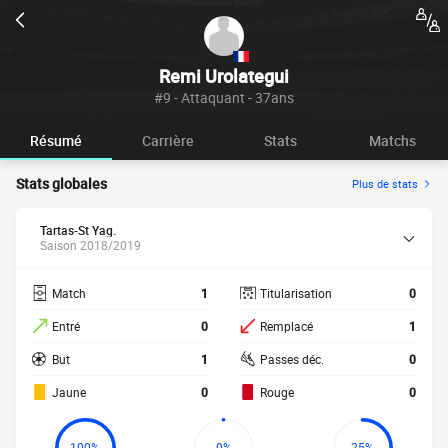
Remi Urolategui
#9 - Attaquant - 37ans
Résumé
Carrière
Stats
Matchs
Stats globales
Plus de stats
Tartas-St Yag.
Saison 2018/2019
Match
1
Titularisation
0
Entré
0
Remplacé
1
But
1
Passes déc.
0
Jaune
0
Rouge
0
100%
0%
25%