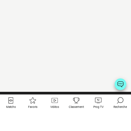
Matchs
Favoris
Vidéos
Classement
Prog TV
Recherche
Liens utiles
Clubs à la une
Tous les matchs
PSG