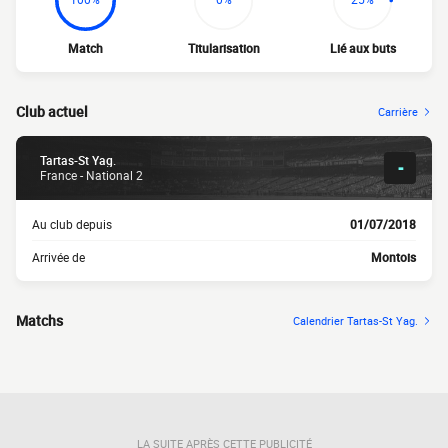
Match
Titularisation
Lié aux buts
Club actuel
Carrière
Tartas-St Yag.
-
France - National 2
Au club depuis
01/07/2018
Arrivée de
Montois
Matchs
Calendrier Tartas-St Yag.
LA SUITE APRÈS CETTE PUBLICITÉ