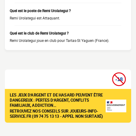
Quel est le poste de Remi Urolategui ?
Remi Urolategui est Attaquant.
Quel est le club de Remi Urolategui ?
Remi Urolategui joue en club pour Tartas-St Yaguen (France).
LES JEUX D'ARGENT ET DE HASARD PEUVENT ÊTRE
DANGEREUX : PERTES D'ARGENT, CONFLITS
FAMILIAUX, ADDICTION…
RETROUVEZ NOS CONSEILS SUR JOUEURS-INFO-
SERVICE.FR (09 74 75 13 13 - APPEL NON SURTAXÉ)