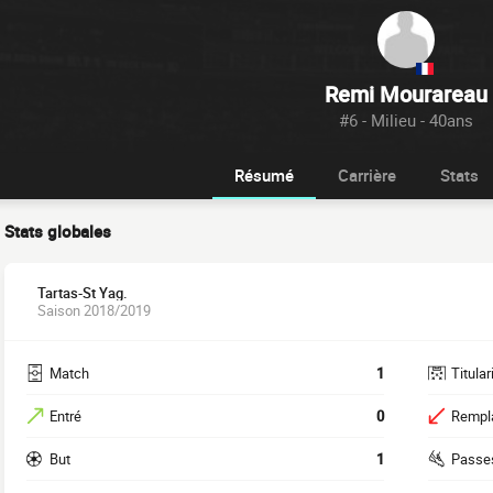
Remi Mourareau
#6 - Milieu - 40ans
Résumé
Carrière
Stats
Stats globales
Tartas-St Yag.
Saison 2018/2019
Match
1
Titular
Entré
0
Rempl
But
1
Passe