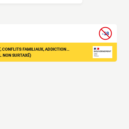
, CONFLITS FAMILIAUX, ADDICTION…
EL NON SURTAXÉ)