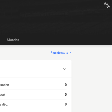
Matchs
Plus de stats
isation
0
acé
0
s déc.
0