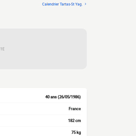
Calendrier Tartas-St Yag.
ITÉ
40 ans (26/05/1986)
France
182 cm
75 kg