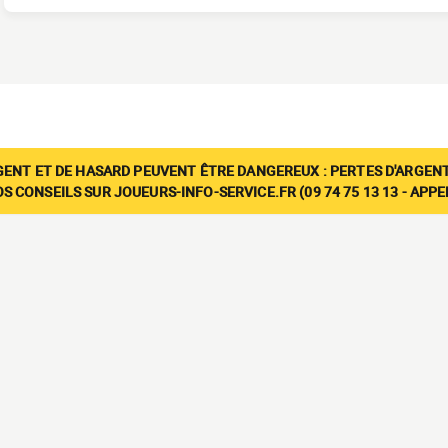
GENT ET DE HASARD PEUVENT ÊTRE DANGEREUX : PERTES D'ARGENT
 CONSEILS SUR JOUEURS-INFO-SERVICE.FR (09 74 75 13 13 - APP