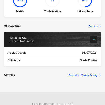
Match
Titularisation
Lié aux buts
Club actuel
Carrière
Tartas-St Yag.
-
France - National 2
Au club depuis
01/07/2021
Arrivée de
Stade Pontivy
Matchs
Calendrier Tartas-St Yag.
LA SUITE APRÈS CETTE PUBLICITÉ