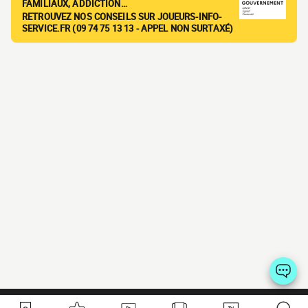
FAMILIAUX, ADDICTION…
RETROUVEZ NOS CONSEILS SUR JOUEURS-INFO-
SERVICE.FR (09 74 75 13 13 - APPEL NON SURTAXÉ)