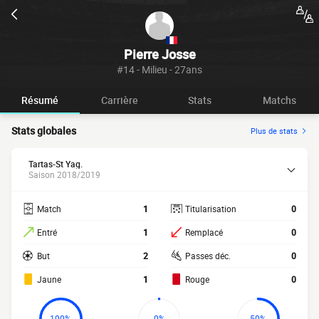
Pierre Josse
#14 - Milieu - 27ans
Résumé
Carrière
Stats
Matchs
Stats globales
Plus de stats
Tartas-St Yag.
Saison 2018/2019
Match
1
Titularisation
0
Entré
1
Remplacé
0
But
2
Passes déc.
0
Jaune
1
Rouge
0
100%
0%
50%