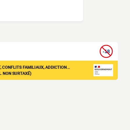
, CONFLITS FAMILIAUX, ADDICTION…
EL NON SURTAXÉ)