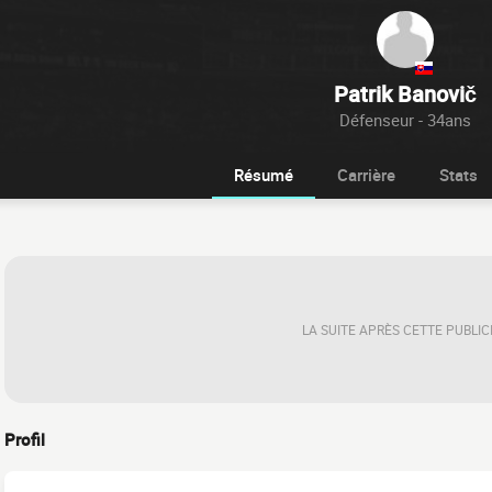
Patrik Banovič
Défenseur - 34ans
Résumé
Carrière
Stats
LA SUITE APRÈS CETTE PUBLIC
Profil