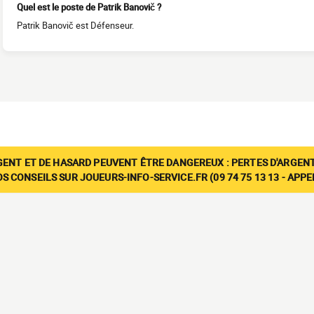
Quel est le poste de Patrik Banovič ?
Patrik Banovič est Défenseur.
GENT ET DE HASARD PEUVENT ÊTRE DANGEREUX : PERTES D'ARGENT
 CONSEILS SUR JOUEURS-INFO-SERVICE.FR (09 74 75 13 13 - APP