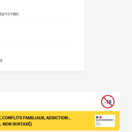
 10/11/1991.
).
, CONFLITS FAMILIAUX, ADDICTION…
EL NON SURTAXÉ)