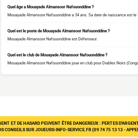
Quel âge a Mouayade Almansoor Nafouonddine ?
Mouayade Almansoor Nafouonddine a 34 ans. Sa date de naissance est le
Quel est le poste de Mouayade Almansoor Nafouonddine ?
Mouayade Almansoor Nafouonddine est Défenseur.
Quel est le club de Mouayade Almansoor Nafouonddine ?
Mouayade Almansoor Nafouonddine joue en club pour Diables Noirs (Congo
GENT ET DE HASARD PEUVENT ÊTRE DANGEREUX : PERTES D'ARGENT
 CONSEILS SUR JOUEURS-INFO-SERVICE.FR (09 74 75 13 13 - APP