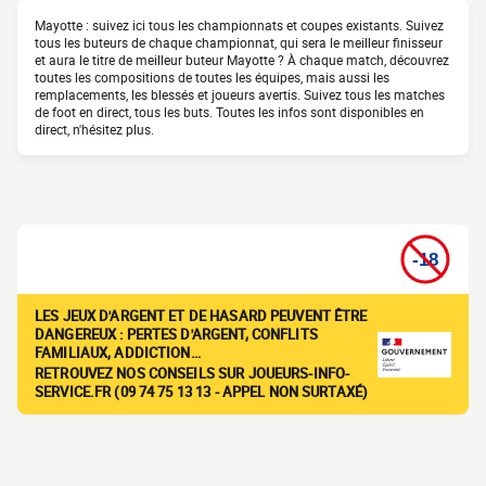
Mayotte : suivez ici tous les championnats et coupes existants. Suivez
tous les buteurs de chaque championnat, qui sera le meilleur finisseur
et aura le titre de meilleur buteur Mayotte ? À chaque match, découvrez
toutes les compositions de toutes les équipes, mais aussi les
remplacements, les blessés et joueurs avertis. Suivez tous les matches
de foot en direct, tous les buts. Toutes les infos sont disponibles en
direct, n'hésitez plus.
LES JEUX D'ARGENT ET DE HASARD PEUVENT ÊTRE
DANGEREUX : PERTES D'ARGENT, CONFLITS
FAMILIAUX, ADDICTION…
RETROUVEZ NOS CONSEILS SUR JOUEURS-INFO-
SERVICE.FR (09 74 75 13 13 - APPEL NON SURTAXÉ)