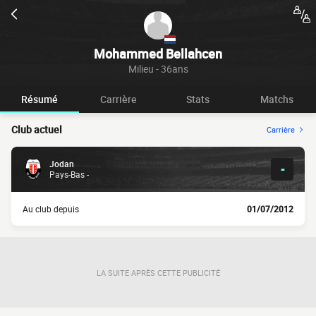
Mohammed Bellahcen
Milieu - 36ans
Résumé
Carrière
Stats
Matchs
Club actuel
Carrière
Jodan
-
Pays-Bas -
Au club depuis
01/07/2012
LA SUITE APRÈS CETTE PUBLICITÉ