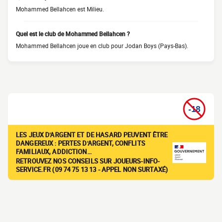
Mohammed Bellahcen est Milieu.
Quel est le club de Mohammed Bellahcen ?
Mohammed Bellahcen joue en club pour Jodan Boys (Pays-Bas).
LES JEUX D'ARGENT ET DE HASARD PEUVENT ÊTRE
DANGEREUX : PERTES D'ARGENT, CONFLITS
FAMILIAUX, ADDICTION…
RETROUVEZ NOS CONSEILS SUR JOUEURS-INFO-
SERVICE.FR (09 74 75 13 13 - APPEL NON SURTAXÉ)