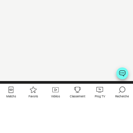
Matchs
Favoris
Vidéos
Classement
Prog TV
Recherche
Liens utiles
Clubs à la une
Tous les matchs
PSG
Matchs en live
Bayern Munich
Derniers résultats
Real Madrid