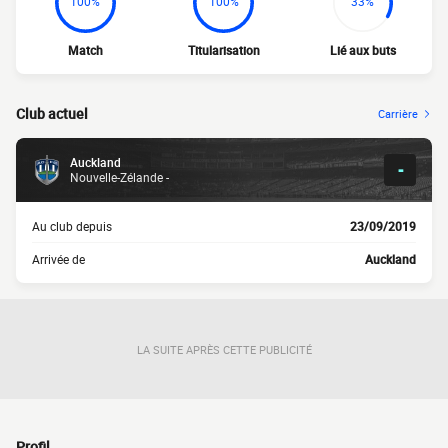
100%
100%
33%
Match
Titularisation
Lié aux buts
Club actuel
Carrière
Auckland
-
Nouvelle-Zélande -
Au club depuis
23/09/2019
Arrivée de
Auckland
LA SUITE APRÈS CETTE PUBLICITÉ
Profil