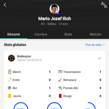
Mario Jozef Ilich
#2 - Milieu - 31ans
Résumé
Carrière
Stats
Matchs
Stats globales
Plus de stats
Wellington
Saison 2018/2019
Match
1
Titularisation
1
Entré
0
Remplacé
0
But
1
Passes déc.
0
Jaune
0
Rouge
0