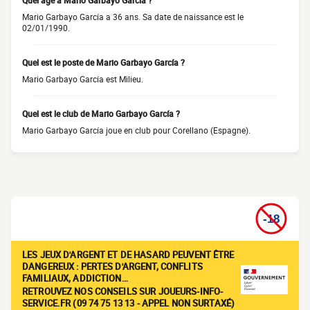
Quel âge a Mario Garbayo García ?
Mario Garbayo García a 36 ans. Sa date de naissance est le
02/01/1990.
Quel est le poste de Mario Garbayo García ?
Mario Garbayo García est Milieu.
Quel est le club de Mario Garbayo García ?
Mario Garbayo García joue en club pour Corellano (Espagne).
LES JEUX D'ARGENT ET DE HASARD PEUVENT ÊTRE
DANGEREUX : PERTES D'ARGENT, CONFLITS
FAMILIAUX, ADDICTION…
RETROUVEZ NOS CONSEILS SUR JOUEURS-INFO-
SERVICE.FR (09 74 75 13 13 - APPEL NON SURTAXÉ)