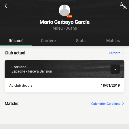
Mario Garbayo García
Milieu - 36ans
Résumé
Carrière
Stats
Matchs
Club actuel
Carrière
Corellano
-
Espagne - Tercera División
Au club depuis
18/01/2019
Matchs
Calendrier Corellano