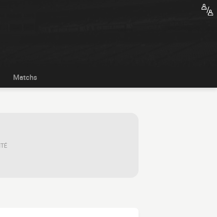
Matchs
ITÉ