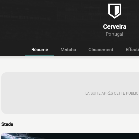
Cerveira
Portugal
Résumé
Matchs
Classement
Effecti
LA SUITE APRÈS CETTE PUBLIC
Stade