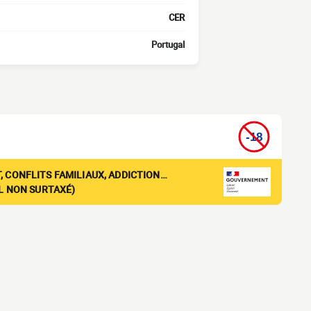
CER
Portugal
, CONFLITS FAMILIAUX, ADDICTION…
EL NON SURTAXÉ)