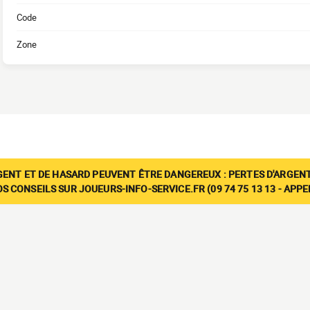
Code
Zone
GENT ET DE HASARD PEUVENT ÊTRE DANGEREUX : PERTES D'ARGENT
 CONSEILS SUR JOUEURS-INFO-SERVICE.FR (09 74 75 13 13 - APP