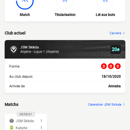
74%
0%
0%
Match
Titularisation
Lié aux buts
Club actuel
Carrière
JSM Skikda
20e
Algérie - Ligue 1 (Algérie)
Forme
D
D
D
Au club depuis
18/10/2020
Arrivée de
Annaba
Matchs
Calendrier JSM Skikda
28/08/21
JSM Skikda
1
Kabylie
1