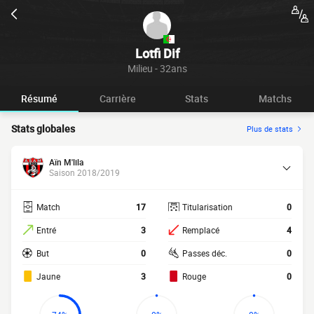
Lotfi Dif
Milieu - 32ans
Résumé
Carrière
Stats
Matchs
Stats globales
Plus de stats
Aïn M'lila
Saison 2018/2019
Match
17
Titularisation
0
Entré
3
Remplacé
4
But
0
Passes déc.
0
Jaune
3
Rouge
0