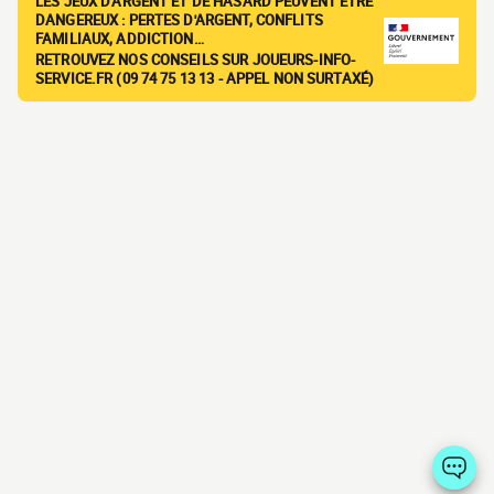
LES JEUX D'ARGENT ET DE HASARD PEUVENT ÊTRE
DANGEREUX : PERTES D'ARGENT, CONFLITS
FAMILIAUX, ADDICTION…
RETROUVEZ NOS CONSEILS SUR JOUEURS-INFO-
SERVICE.FR (09 74 75 13 13 - APPEL NON SURTAXÉ)