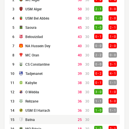
3
USM Alger
50
30
2 - 1
3 - 0
4
USM Bel Abbès
48
30
1 - 0
2 - 0
5
Saoura
45
30
1 - 0
2 - 1
6
Belouizdad
43
30
0 - 1
1 - 0
7
NA Hussein Dey
40
30
0 - 0
2 - 0
8
MC Oran
40
30
2 - 2
0 - 0
9
CS Constantine
39
30
0 - 0
3 - 1
10
Tadjenanet
39
30
0 - 2
4 - 1
11
Kabylie
38
30
0 - 1
1 - 1
12
O Médéa
38
30
3 - 0
1 - 0
13
Relizane
36
30
1 - 1
5 - 0
14
USM El Harrach
36
30
1 - 0
1 - 1
15
Batna
25
30
16
MO Béjaïa
18
30
2 - 0
2 - 1