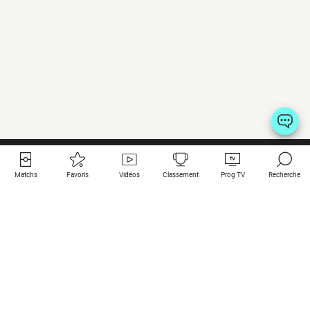
Matchs
Favoris
Vidéos
Classement
Prog TV
Recherche
Liens utiles
Clubs à la une
Tous les matchs
PSG
Matchs en live
Bayern Munich
Derniers résultats
Real Madrid
Matchs à venir
Inter
Match en streaming
Juventus
Contact
Manchester City
Mentions légales
Manchester United