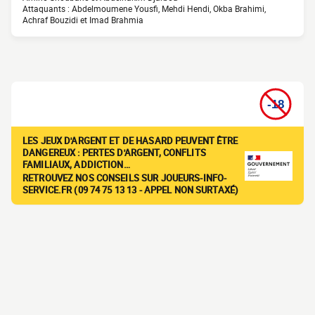
Attaquants : Abdelmoumene Yousfi, Mehdi Hendi, Okba Brahimi,
Achraf Bouzidi et Imad Brahmia
LES JEUX D'ARGENT ET DE HASARD PEUVENT ÊTRE
DANGEREUX : PERTES D'ARGENT, CONFLITS
FAMILIAUX, ADDICTION…
RETROUVEZ NOS CONSEILS SUR JOUEURS-INFO-
SERVICE.FR (09 74 75 13 13 - APPEL NON SURTAXÉ)