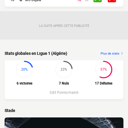
LA SUITE APRÈS CETTE PUBLICITÉ
Stats globales en Ligue 1 (Algérie)
Plus de stats
20%
23%
57%
6 victoires
7 Nuls
17 Défaites
0,83 Points/match
Stade