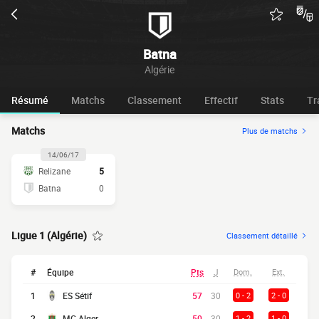
Batna
Algérie
Résumé
Matchs
Classement
Effectif
Stats
Tr
Matchs
Plus de matchs
14/06/17
Relizane
5
Batna
0
Ligue 1 (Algérie)
Classement détaillé
#
Équipe
Pts
J
Dom.
Ext.
1
ES Sétif
57
30
0 - 2
2 - 0
2
MC Alger
50
30
1 - 2
1 - 0