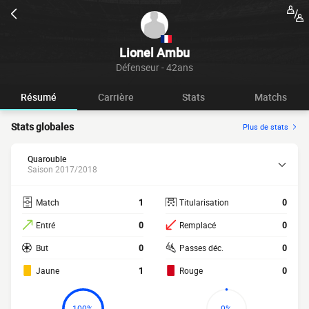
Lionel Ambu
Défenseur - 42ans
Résumé
Carrière
Stats
Matchs
Stats globales
Plus de stats
Quarouble
Saison 2017/2018
Match
1
Titularisation
0
Entré
0
Remplacé
0
But
0
Passes déc.
0
Jaune
1
Rouge
0
100%
0%