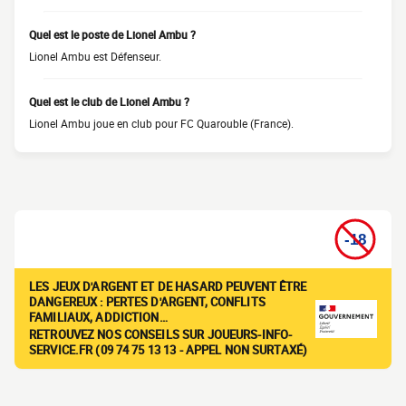
Quel est le poste de Lionel Ambu ?
Lionel Ambu est Défenseur.
Quel est le club de Lionel Ambu ?
Lionel Ambu joue en club pour FC Quarouble (France).
LES JEUX D'ARGENT ET DE HASARD PEUVENT ÊTRE
DANGEREUX : PERTES D'ARGENT, CONFLITS
FAMILIAUX, ADDICTION…
RETROUVEZ NOS CONSEILS SUR JOUEURS-INFO-
SERVICE.FR (09 74 75 13 13 - APPEL NON SURTAXÉ)