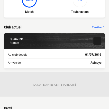
Match
Titularisation
Club actuel
Carrière
Quarouble
-
France -
Au club depuis
01/07/2016
Arrivée de
Aulnoye
LA SUITE APRÈS CETTE PUBLICITÉ
Profil