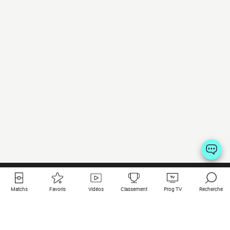
Matchs
Favoris
Vidéos
Classement
Prog TV
Recherche
Liens utiles
Clubs à la une
Tous les matchs
PSG