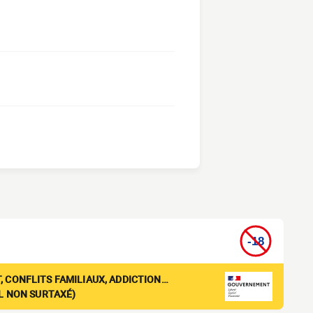
, CONFLITS FAMILIAUX, ADDICTION…
EL NON SURTAXÉ)