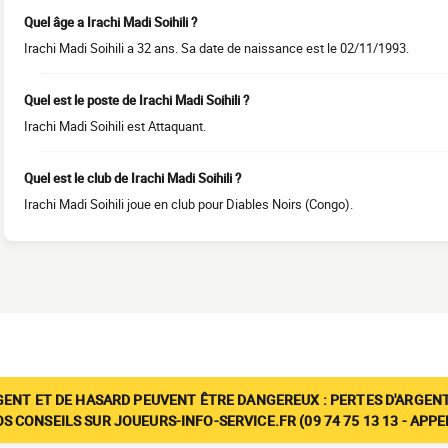
Quel âge a Irachi Madi Soihili ?
Irachi Madi Soihili a 32 ans. Sa date de naissance est le 02/11/1993.
Quel est le poste de Irachi Madi Soihili ?
Irachi Madi Soihili est Attaquant.
Quel est le club de Irachi Madi Soihili ?
Irachi Madi Soihili joue en club pour Diables Noirs (Congo).
GENT ET DE HASARD PEUVENT ÊTRE DANGEREUX : PERTES D'ARGENT
 CONSEILS SUR JOUEURS-INFO-SERVICE.FR (09 74 75 13 13 - APP