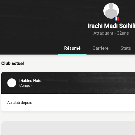
Irachi Madi Soihil
Attaquant - 32ans
Résumé
Carrière
Stats
Club actuel
Diables Noirs
Congo -
Au club depuis