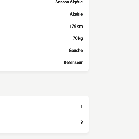
Annaba Algérie
Algérie
176 cm
70 kg
Gauche
Défenseur
1
3