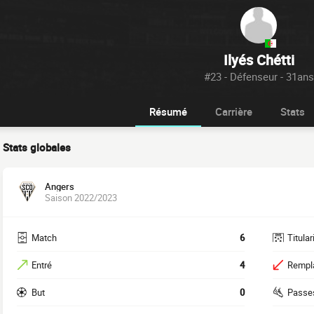
Ilyés Chétti
#23 - Défenseur - 31ans
Résumé
Carrière
Stats
Stats globales
Angers
Saison 2022/2023
Match
6
Titular
Entré
4
Rempl
But
0
Passe