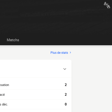
Matchs
Plus de stats
isation
2
acé
2
s déc.
0