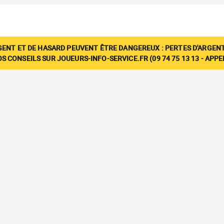
GENT ET DE HASARD PEUVENT ÊTRE DANGEREUX : PERTES D'ARGENT
 CONSEILS SUR JOUEURS-INFO-SERVICE.FR (09 74 75 13 13 - APP