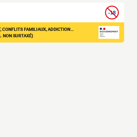
, CONFLITS FAMILIAUX, ADDICTION…
EL NON SURTAXÉ)