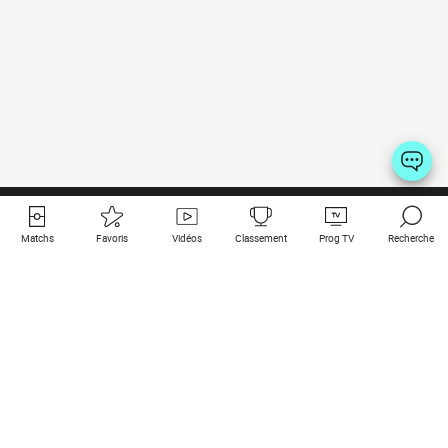
Matchs
Favoris
Vidéos
Classement
Prog TV
Recherche
Liens utiles
Clubs à la une
Tous les matchs
PSG
Matchs en live
Bayern Munich
Derniers résultats
Real Madrid
Matchs à venir
Inter
Match en streaming
Juventus
Contact
Manchester City
Mentions légales
Manchester United
Les amis de Foot Direct
Liverpool