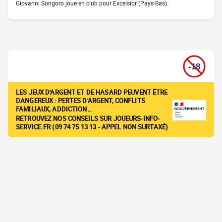
Giovanni Songoro joue en club pour Excelsior (Pays-Bas).
LES JEUX D'ARGENT ET DE HASARD PEUVENT ÊTRE
DANGEREUX : PERTES D'ARGENT, CONFLITS
FAMILIAUX, ADDICTION…
RETROUVEZ NOS CONSEILS SUR JOUEURS-INFO-
SERVICE.FR (09 74 75 13 13 - APPEL NON SURTAXÉ)