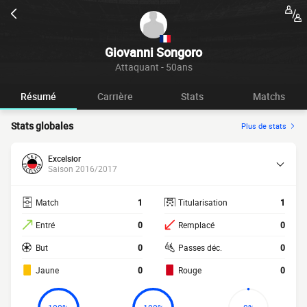
Giovanni Songoro
Attaquant - 50ans
Résumé
Carrière
Stats
Matchs
Stats globales
Plus de stats
Excelsior
Saison 2016/2017
Match
1
Titularisation
1
Entré
0
Remplacé
0
But
0
Passes déc.
0
Jaune
0
Rouge
0