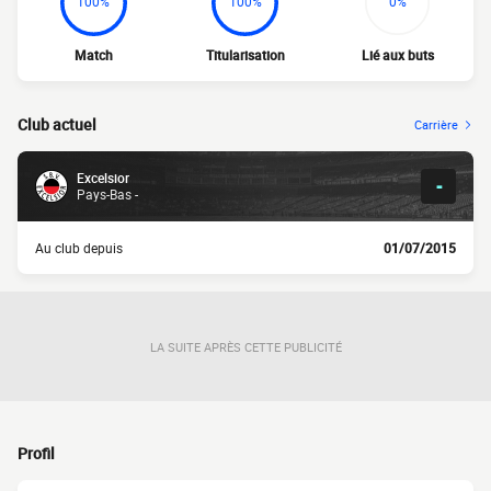
100%
100%
0%
Match
Titularisation
Lié aux buts
Club actuel
Carrière
Excelsior
-
Pays-Bas -
Au club depuis
01/07/2015
LA SUITE APRÈS CETTE PUBLICITÉ
Profil