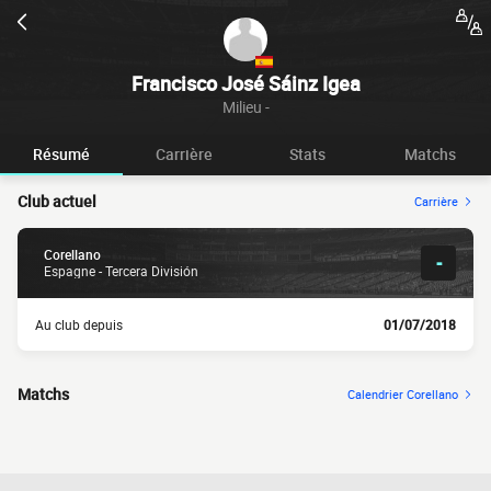
Francisco José Sáinz Igea
Milieu -
Résumé
Carrière
Stats
Matchs
Club actuel
Carrière
Corellano
-
Espagne - Tercera División
Au club depuis
01/07/2018
Matchs
Calendrier Corellano