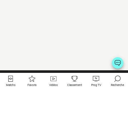
Matchs
Favoris
Vidéos
Classement
Prog TV
Recherche
Liens utiles
Clubs à la une
Tous les matchs
PSG
Matchs en live
Bayern Munich
Derniers résultats
Real Madrid
Matchs à venir
Inter
Match en streaming
Juventus