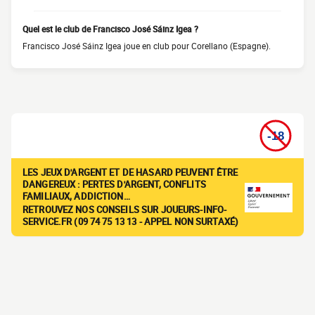
Quel est le club de Francisco José Sáinz Igea ?
Francisco José Sáinz Igea joue en club pour Corellano (Espagne).
LES JEUX D'ARGENT ET DE HASARD PEUVENT ÊTRE
DANGEREUX : PERTES D'ARGENT, CONFLITS
FAMILIAUX, ADDICTION…
RETROUVEZ NOS CONSEILS SUR JOUEURS-INFO-
SERVICE.FR (09 74 75 13 13 - APPEL NON SURTAXÉ)