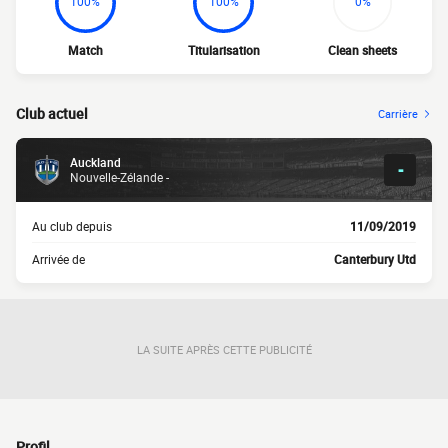
100%
100%
0%
Match
Titularisation
Clean sheets
Club actuel
Carrière
Auckland
-
Nouvelle-Zélande -
Au club depuis
11/09/2019
Arrivée de
Canterbury Utd
LA SUITE APRÈS CETTE PUBLICITÉ
Profil