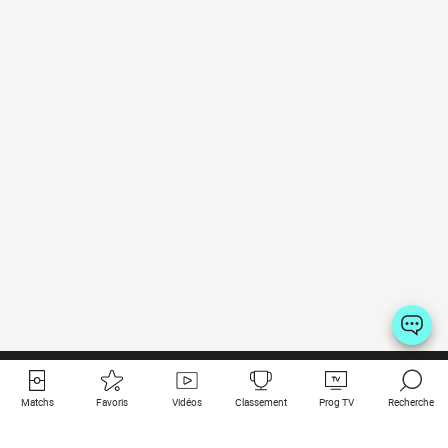
Matchs
Favoris
Vidéos
Classement
Prog TV
Recherche
Liens utiles
Clubs à la une