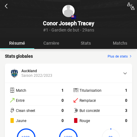
Conor Joseph Tracey
#1 - Gardien de but - 29ans
Résumé
Carrière
Stats
Matchs
Stats globales
Plus de stats
Auckland
Saison 2022/2023
Match
1
Titularisation
1
Entré
0
Remplacé
0
Clean sheet
0
But concédé
3
Jaune
0
Rouge
0