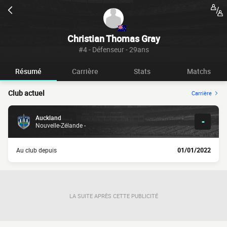
Christian Thomas Gray
#4 - Défenseur - 29ans
Résumé
Carrière
Stats
Matchs
Club actuel
Carrière
Auckland
-
Nouvelle-Zélande -
Au club depuis
01/01/2022
LA SUITE APRÈS CETTE PUBLICITÉ