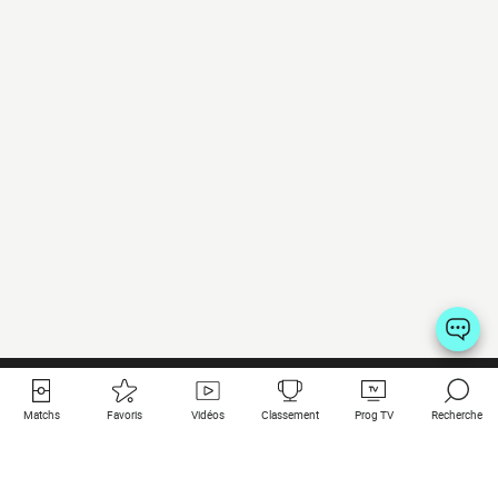
Matchs
Favoris
Vidéos
Classement
Prog TV
Recherche
Liens utiles
Clubs à la une
Tous les matchs
PSG