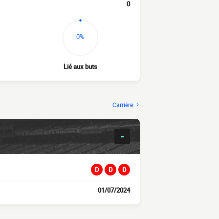
0
0%
Lié aux buts
Carrière
-
D
D
D
01/07/2024