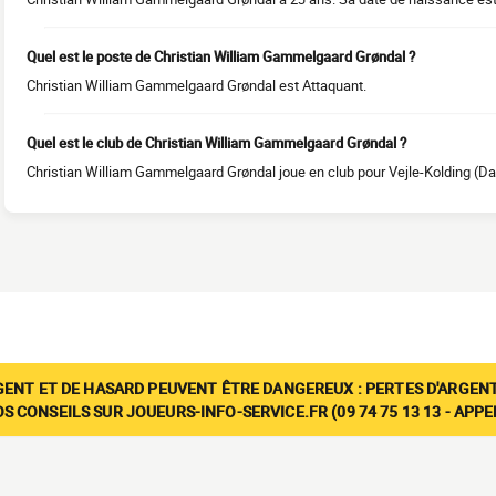
Quel est le poste de Christian William Gammelgaard Grøndal ?
Christian William Gammelgaard Grøndal est Attaquant.
Quel est le club de Christian William Gammelgaard Grøndal ?
Christian William Gammelgaard Grøndal joue en club pour Vejle-Kolding (D
GENT ET DE HASARD PEUVENT ÊTRE DANGEREUX : PERTES D'ARGENT
 CONSEILS SUR JOUEURS-INFO-SERVICE.FR (09 74 75 13 13 - APP