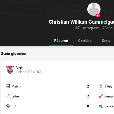
Christian William Gammelga
#7 - Attaquant - 23ans
Résumé
Carrière
Stats
Stats globales
Vejle
Saison 2021/2022
Match
2
Titular
Entré
2
Rempl
But
0
Passe