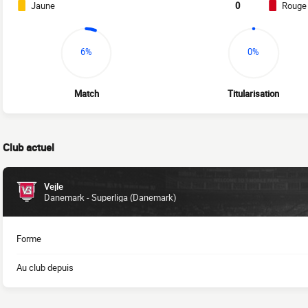
Jaune
0
Rouge
6%
0%
Match
Titularisation
Club actuel
Vejle
Danemark - Superliga (Danemark)
Forme
Au club depuis