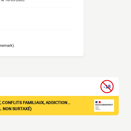
anemark).
, CONFLITS FAMILIAUX, ADDICTION…
EL NON SURTAXÉ)