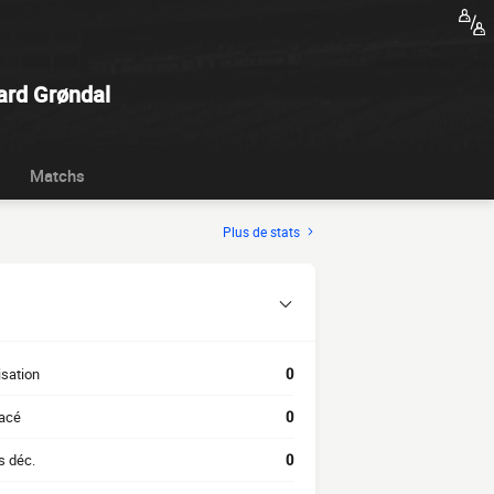
ard Grøndal
Matchs
Plus de stats
isation
0
acé
0
s déc.
0