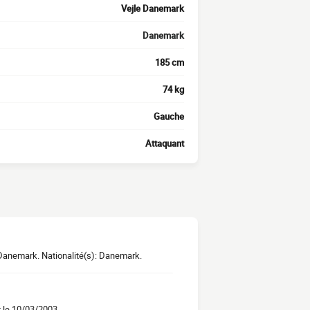
Vejle Danemark
Danemark
185 cm
74 kg
Gauche
Attaquant
 Danemark. Nationalité(s): Danemark.
 le 10/03/2003.