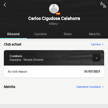
Carlos Cigudosa Calahorra
Milieu -
Résumé
Carrière
Stats
Matchs
Club actuel
Carrière
Corellano
-
Espagne - Tercera División
Au club depuis
01/07/2021
Matchs
Calendrier Corellano