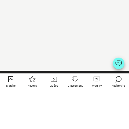
Matchs
Favoris
Vidéos
Classement
Prog TV
Recherche
Liens utiles
Clubs à la une
Tous les matchs
PSG
Matchs en live
Bayern Munich
Derniers résultats
Real Madrid
Matchs à venir
Inter
Match en streaming
Juventus