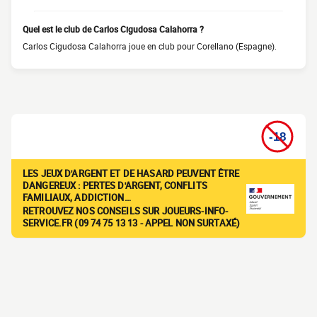
Quel est le club de Carlos Cigudosa Calahorra ?
Carlos Cigudosa Calahorra joue en club pour Corellano (Espagne).
LES JEUX D'ARGENT ET DE HASARD PEUVENT ÊTRE
DANGEREUX : PERTES D'ARGENT, CONFLITS
FAMILIAUX, ADDICTION…
RETROUVEZ NOS CONSEILS SUR JOUEURS-INFO-
SERVICE.FR (09 74 75 13 13 - APPEL NON SURTAXÉ)