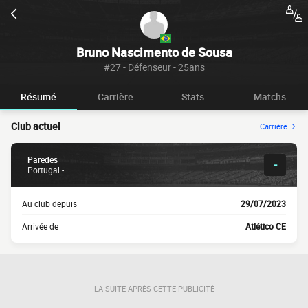
Bruno Nascimento de Sousa
#27 - Défenseur - 25ans
Résumé
Carrière
Stats
Matchs
Club actuel
Carrière
Paredes
-
Portugal -
Au club depuis
29/07/2023
Arrivée de
Atlético CE
LA SUITE APRÈS CETTE PUBLICITÉ