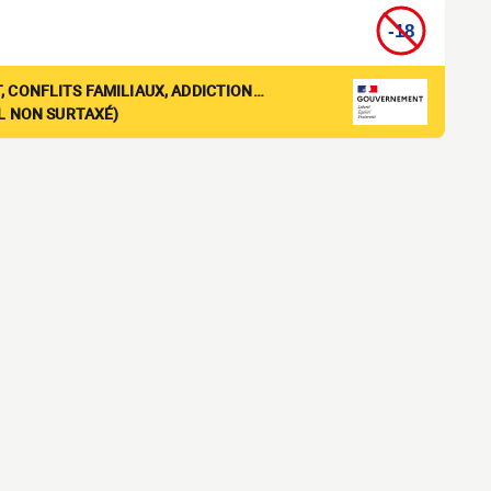
, CONFLITS FAMILIAUX, ADDICTION…
EL NON SURTAXÉ)