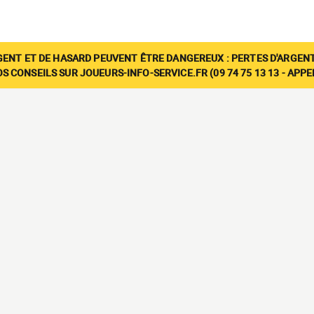
GENT ET DE HASARD PEUVENT ÊTRE DANGEREUX : PERTES D'ARGENT
 CONSEILS SUR JOUEURS-INFO-SERVICE.FR (09 74 75 13 13 - APP