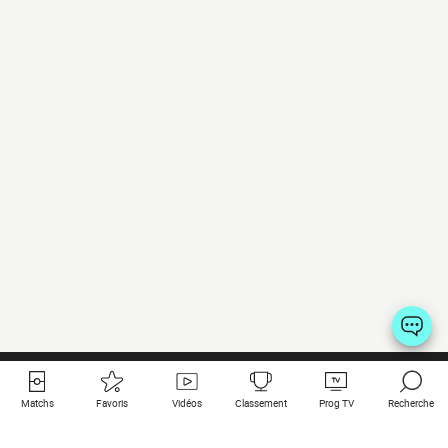
Matchs
Favoris
Vidéos
Classement
Prog TV
Recherche
Liens utiles
Clubs à la une