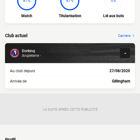
87%
87%
0%
Match
Titularisation
Lié aux buts
Club actuel
Carrière
Dorking
-
Angleterre -
Au club depuis
27/08/2020
Arrivée de
Gillingham
LA SUITE APRÈS CETTE PUBLICITÉ
Profil