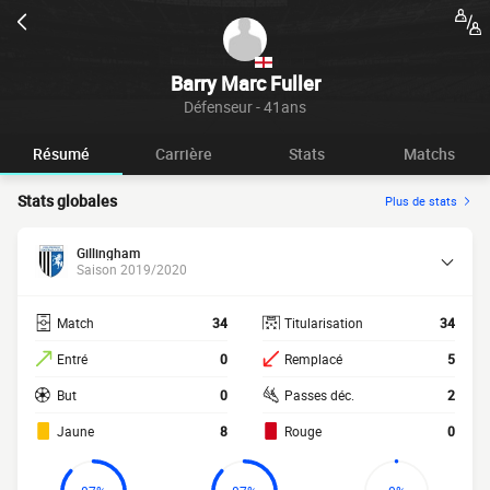
Barry Marc Fuller
Défenseur - 41ans
Résumé
Carrière
Stats
Matchs
Stats globales
Plus de stats
Gillingham
Saison 2019/2020
Match
34
Titularisation
34
Entré
0
Remplacé
5
But
0
Passes déc.
2
Jaune
8
Rouge
0